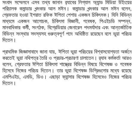
সংবাদ সম্মেলনে এসব তথ্য জানান র‌্যাবের লিগ্যাল অ্যান্ড মিডিয়া উইংয়ের
পরিচালক কমান্ডার খন্দকার আল মঈন। কমান্ডার খন্দকার আল মঈন বলেন,
গ্রেফতার হওয়া ইশরাত রফিক ঈশিতা পেশায় একজন চিকিৎসক। যিনি বিভিন্ন
মাধ্যমে একজন আলোচক, চিকিৎসা বিজ্ঞানী, গবেষক, পিএইচডি সম্পন্ন,
মানবাধিকার কর্মী, সংগঠক, বিগ্রেডিয়ার জেনারেল পদমর্যাদার এবং আন্তর্জাতিক
বিভিন্ন সংস্থার সদস্যসহ গুরুত্বপূর্ণ পদে অধিষ্ঠিত রয়েছেন বলে ভুয়া পরিচয়
দিতেন।
প্রাথমিক জিজ্ঞাসাবাদে জানা যায়, ঈশিতা ভুয়া পরিচয়ের বিশ্বাসযোগ্যতা অর্জনে
করতেই ভুয়া নথিপত্র তৈরি ও প্রচার-প্রচারণা চালাতেন। র‌্যাব কর্মকর্তা আরও
বলেন, গ্রেফতার ঈশিতা চিকিৎসা শাস্ত্রের বিভিন্ন বিষয়ে বিশেষজ্ঞ ও গবেষক
হিসেবে নিজের পরিচয় দিতেন। তার ভুয়া বিশেষজ্ঞ ডিগ্রিগুলোর মধ্যে রয়েছে
এমপিএইচ, এমডি, ডিও। এছাড়া ক্যান্সার বিশেষজ্ঞ হিসেবেও নিজের পরিচয়
দিতেন।