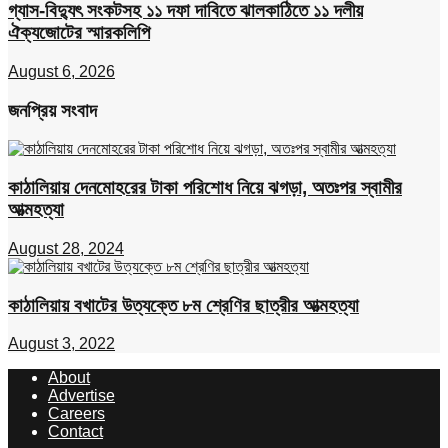
গ্যাস-বিদ্যুৎ সংকটসহ ১১ দফা দাবিতে ঝালকাঠিতে ১১ দলীয়
ঐক্যজোটের স্মারকলিপি
August 6, 2026
জনপ্রিয় সংবাদ
কাঠালিয়ায় দেনমোহরের টাকা পরিশোধ নিয়ে ঝগড়া, অতঃপর স্বামীর
আত্মহত্যা
August 28, 2024
কাঠালিয়ায় বখাটের উত্যক্তে ৮ম শ্রেণির ছাত্রীর আত্মহত্যা
August 3, 2022
About
Advertise
Careers
Contact