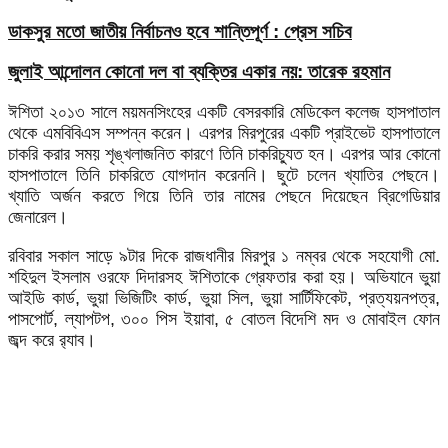
ডাকসুর মতো জাতীয় নির্বাচনও হবে শান্তিপূর্ণ : প্রেস সচিব
জুলাই আন্দোলন কোনো দল বা ব্যক্তির একার নয়: তারেক রহমান
ঈশিতা ২০১৩ সালে ময়মনসিংহের একটি বেসরকারি মেডিকেল কলেজ হাসপাতাল
থেকে এমবিবিএস সম্পন্ন করেন। এরপর মিরপুরের একটি প্রাইভেট হাসপাতালে
চাকরি করার সময় শৃঙ্খলাজনিত কারণে তিনি চাকরিচ্যুত হন। এরপর আর কোনো
হাসপাতালে তিনি চাকরিতে যোগদান করেননি। ছুটে চলেন খ্যাতির পেছনে।
খ্যাতি অর্জন করতে গিয়ে তিনি তার নামের পেছনে দিয়েছেন ব্রিগেডিয়ার
জেনারেল।
রবিবার সকাল সাড়ে ৯টার দিকে রাজধানীর মিরপুর ১ নম্বর থেকে সহযোগী মো.
শহিদুল ইসলাম ওরফে দিদারসহ ঈশিতাকে গ্রেফতার করা হয়। অভিযানে ভুয়া
আইডি কার্ড, ভুয়া ভিজিটিং কার্ড, ভুয়া সিল, ভুয়া সার্টিফিকেট, প্রত্যয়নপত্র,
পাসপোর্ট, ল্যাপটপ, ৩০০ পিস ইয়াবা, ৫ বোতল বিদেশি মদ ও মোবাইল ফোন
জব্দ করে র‌্যাব।