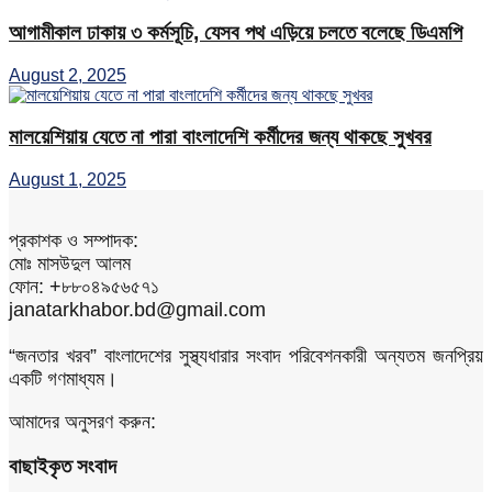
আগামীকাল ঢাকায় ৩ কর্মসূচি, যেসব পথ এড়িয়ে চলতে বলেছে ডিএমপি
August 2, 2025
মালয়েশিয়ায় যেতে না পারা বাংলাদেশি কর্মীদের জন্য থাকছে সুখবর
August 1, 2025
প্রকাশক ও সম্পাদক:
মোঃ মাসউদুল আলম
ফোন: +৮৮০৪৯৫৬৫৭১
janatarkhabor.bd@gmail.com
“জনতার খরব” বাংলাদেশের সুস্থ্যধারার সংবাদ পরিবেশনকারী অন্যতম জনপ্রিয়
একটি গণমাধ্যম।
আমাদের অনুসরণ করুন:
বাছাইকৃত সংবাদ