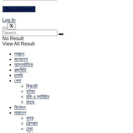
Log In
No Result
View All Result
প্রচ্ছদ
বাংলাদেশ
আন্তর্জাতিক
রাজনীতি
চাকরি
খেলা
ক্রিকেট
ফুটবল
হকি ও ব্যটমিন্টন
হাডুডু
বিনোদন
সারাদেশ
খুলনা
চট্টগ্রাম
ঢাকা