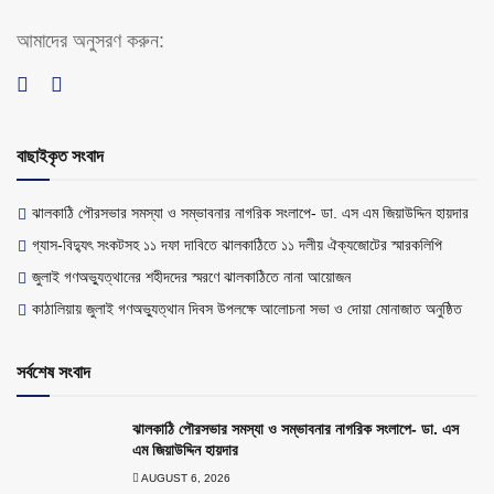
আমাদের অনুসরণ করুন:
বাছাইকৃত সংবাদ
ঝালকাঠি পৌরসভার সমস্যা ও সম্ভাবনার নাগরিক সংলাপে- ডা. এস এম জিয়াউদ্দিন হায়দার
গ্যাস-বিদ্যুৎ সংকটসহ ১১ দফা দাবিতে ঝালকাঠিতে ১১ দলীয় ঐক্যজোটের স্মারকলিপি
জুলাই গণঅভ্যুত্থানের শহীদদের স্মরণে ঝালকাঠিতে নানা আয়োজন
কাঠালিয়ায় জুলাই গণঅভ্যুত্থান দিবস উপলক্ষে আলোচনা সভা ও দোয়া মোনাজাত অনুষ্ঠিত
সর্বশেষ সংবাদ
ঝালকাঠি পৌরসভার সমস্যা ও সম্ভাবনার নাগরিক সংলাপে- ডা. এস
এম জিয়াউদ্দিন হায়দার
AUGUST 6, 2026