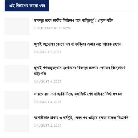
এই বিভাগের আরো খবর
ডাকসুর মতো জাতীয় নির্বাচনও হবে শান্তিপূর্ণ : প্রেস সচিব
SEPTEMBER 12, 2025
জুলাই আন্দোলন কোনো দল বা ব্যক্তির একার নয়: তারেক রহমান
AUGUST 7, 2025
জুলাই গণঅভ্যুত্থান দুঃশাসনের বিরুদ্ধে জনতার ক্ষোভের বিস্ফোরণ:
রাষ্ট্রপতি
AUGUST 4, 2025
ভারতে বসে নানা হুমকি দিচ্ছে ফ্যাসিস্ট শেখ হাসিনা: মির্জা ফখরুল
AUGUST 3, 2025
আগামীকাল ঢাকায় ৩ কর্মসূচি, যেসব পথ এড়িয়ে চলতে বলেছে ডিএমপি
AUGUST 2, 2025