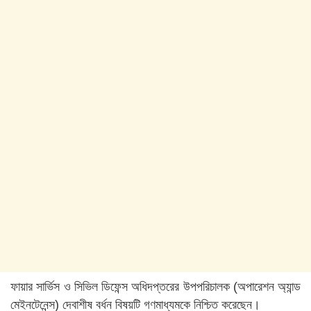
ফায়ার সার্ভিস ও সিভিল ডিফেন্স অধিদপ্তরের উপপরিচালক (অপারেশন অ্যান্ড
মেইনটেনেন্স) দেবাশীষ বর্ধন বিষয়টি গণমাধ্যমকে নিশ্চিত করেছেন।