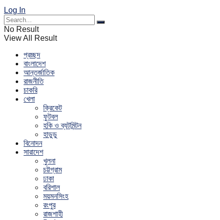
Log In
No Result
View All Result
প্রচ্ছদ
বাংলাদেশ
আন্তর্জাতিক
রাজনীতি
চাকরি
খেলা
ক্রিকেট
ফুটবল
হকি ও ব্যটমিন্টন
হাডুডু
বিনোদন
সারাদেশ
খুলনা
চট্টগ্রাম
ঢাকা
বরিশাল
ময়মনসিংহ
রংপুর
রাজশাহী