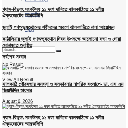
গ্যাস-বিদ্যুৎ সংকটসহ ১১ দফা দাবিতে ঝালকাঠিতে ১১ দলীয়
সম্পাদকীয়
ঐক্যজোটের স্মারকলিপি
জুলাই গণঅভ্যুত্থানের শহীদদের স্মরণে ঝালকাঠিতে নানা আয়োজন
স্বাস্থ্য
কাঠালিয়ায় জুলাই গণঅভ্যুত্থান দিবস উপলক্ষে আলোচনা সভা ও দোয়া
মোনাজাত অনুষ্ঠিত
সর্বশেষ সংবাদ
No Result
View All Result
ঝালকাঠি পৌরসভার সমস্যা ও সম্ভাবনার নাগরিক সংলাপে- ডা. এস এম
জিয়াউদ্দিন হায়দার
August 6, 2026
গ্যাস-বিদ্যুৎ সংকটসহ ১১ দফা দাবিতে ঝালকাঠিতে ১১ দলীয়
ঐক্যজোটের স্মারকলিপি