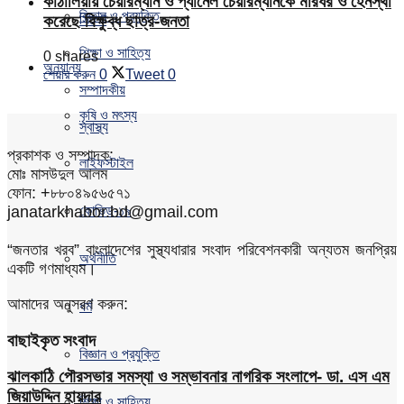
কাঠালিয়ায় চেয়ারম্যান ও প্যানেল চেয়ারম্যানকে মারধর ও হেনস্থা
বিজ্ঞান ও প্রযুক্তি
সিলেট
করেছে বিক্ষুব্ধ ছাত্র-জনতা
শিক্ষা ও সাহিত্য
0 shares
অন্যান্য
শেয়ার করুন
0
Tweet
0
সম্পাদকীয়
কৃষি ও মৎস্য
স্বাস্থ্য
প্রকাশক ও সম্পাদক:
লাইফস্টাইল
মোঃ মাসউদুল আলম
ফোন: +৮৮০৪৯৫৬৫৭১
janatarkhabor.bd@gmail.com
কোভিড-১৯
“জনতার খরব” বাংলাদেশের সুস্থ্যধারার সংবাদ পরিবেশনকারী অন্যতম জনপ্রিয়
অর্থনীতি
একটি গণমাধ্যম।
আমাদের অনুসরণ করুন:
ধর্ম
বাছাইকৃত সংবাদ
বিজ্ঞান ও প্রযুক্তি
ঝালকাঠি পৌরসভার সমস্যা ও সম্ভাবনার নাগরিক সংলাপে- ডা. এস এম
জিয়াউদ্দিন হায়দার
শিক্ষা ও সাহিত্য