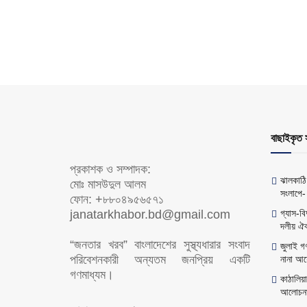
বাছাইকৃত 
প্রকাশক ও সম্পাদক:
ঝালকাঠি
মোঃ মাসউদুল আলম
সংলাপে-
ফোন: +৮৮০৪৯৫৬৫৭১
janatarkhabor.bd@gmail.com
গ্যাস-ব
দলীয় ঐক
“জনতার খরব” বাংলাদেশের সুস্থ্যধারার সংবাদ
জুলাই গ
পরিবেশনকারী অন্যতম জনপ্রিয় একটি
নানা আ
গণমাধ্যম।
কাঠালিয়
আলোচনা 