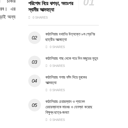
ের চাকরি
পরিশোধ নিয়ে ঝগড়া, অতঃপর
আরব। এর
স্বামীর আত্মহত্যা
াড়াই অন্য
0 SHARES
কাঠালিয়ায় বখাটের উত্যক্তে ৮ম শ্রেণির
ছাত্রীর আত্মহত্যা
0 SHARES
কাঠালিয়ায় গাছ থেকে পরে দিন মজুরের মৃত্যু
0 SHARES
কাঠালিয়ায় গলায় ফাঁস দিয়ে যুবকের
আত্মহত্যা
0 SHARES
কাঠালিয়ায় চেয়ারম্যান ও প্যানেল
চেয়ারম্যানকে মারধর ও হেনস্থা করেছে
বিক্ষুব্ধ ছাত্র-জনতা
0 SHARES