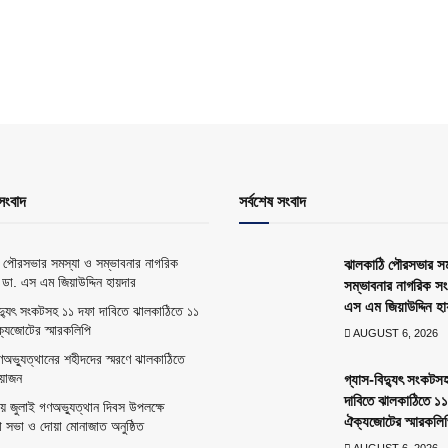
সংবাদ
সর্বশেষ সংবাদ
 পৌরসভার সমস্যা ও সম্ভাবনার নাগরিক
ঝালকাঠি পৌরসভার সম
 ডা. এস এম জিয়াউদ্দিন হায়দার
সম্ভাবনার নাগরিক সং
এস এম জিয়াউদ্দিন হা
িদ্যুৎ সংকটসহ ১১ দফা দাবিতে ঝালকাঠিতে ১১
্যজোটের স্মারকলিপি
AUGUST 6, 2026
ণঅভ্যুত্থানের শহীদদের স্মরণে ঝালকাঠিতে
য়োজন
গ্যাস-বিদ্যুৎ সংকটস
দাবিতে ঝালকাঠিতে ১
ায় জুলাই গণঅভ্যুত্থান দিবস উপলক্ষে
ঐক্যজোটের স্মারকলি
সভা ও দোয়া মোনাজাত অনুষ্ঠিত
AUGUST 6, 2026