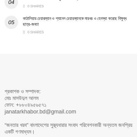
0 SHARES
কাঠালিয়ায় চেয়ারম্যান ও প্যানেল চেয়ারম্যানকে মারধর ও হেনস্থা করেছে বিক্ষুব্ধ
ছাত্র-জনতা
0 SHARES
প্রকাশক ও সম্পাদক:
মোঃ মাসউদুল আলম
ফোন: +৮৮০৪৯৫৬৫৭১
janatarkhabor.bd@gmail.com
“জনতার খরব” বাংলাদেশের সুস্থ্যধারার সংবাদ পরিবেশনকারী অন্যতম জনপ্রিয়
একটি গণমাধ্যম।