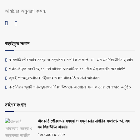
আমাদের অনুসরণ করুন:
বাছাইকৃত সংবাদ
ঝালকাঠি পৌরসভার সমস্যা ও সম্ভাবনার নাগরিক সংলাপে- ডা. এস এম জিয়াউদ্দিন হায়দার
গ্যাস-বিদ্যুৎ সংকটসহ ১১ দফা দাবিতে ঝালকাঠিতে ১১ দলীয় ঐক্যজোটের স্মারকলিপি
জুলাই গণঅভ্যুত্থানের শহীদদের স্মরণে ঝালকাঠিতে নানা আয়োজন
কাঠালিয়ায় জুলাই গণঅভ্যুত্থান দিবস উপলক্ষে আলোচনা সভা ও দোয়া মোনাজাত অনুষ্ঠিত
সর্বশেষ সংবাদ
ঝালকাঠি পৌরসভার সমস্যা ও সম্ভাবনার নাগরিক সংলাপে- ডা. এস
এম জিয়াউদ্দিন হায়দার
AUGUST 6, 2026