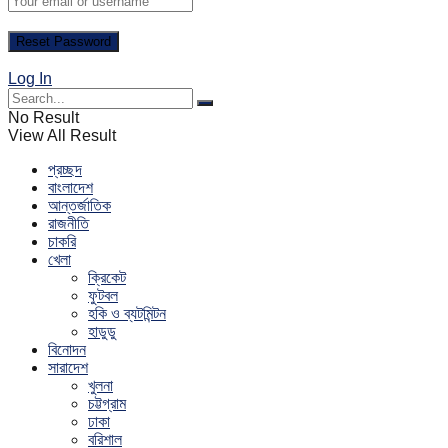
Log In
No Result
View All Result
প্রচ্ছদ
বাংলাদেশ
আন্তর্জাতিক
রাজনীতি
চাকরি
খেলা
ক্রিকেট
ফুটবল
হকি ও ব্যটমিন্টন
হাডুডু
বিনোদন
সারাদেশ
খুলনা
চট্টগ্রাম
ঢাকা
বরিশাল