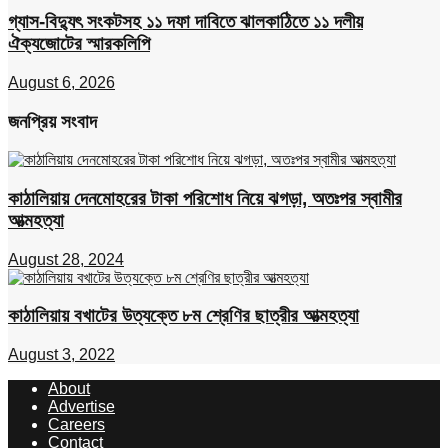
গ্যাস-বিদ্যুৎ সংকটসহ ১১ দফা দাবিতে ঝালকাঠিতে ১১ দলীয়
ঐক্যজোটের স্মারকলিপি
August 6, 2026
জনপ্রিয় সংবাদ
কাঠালিয়ায় দেনমোহরের টাকা পরিশোধ নিয়ে ঝগড়া, অতঃপর স্বামীর
আত্মহত্যা
August 28, 2024
কাঠালিয়ায় বখাটের উত্যক্তে ৮ম শ্রেণির ছাত্রীর আত্মহত্যা
August 3, 2022
About
Advertise
Careers
Contact