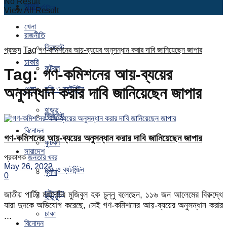
No Result
চাকরি
আন্তর্জাতিক
View All Result
খেলা
রাজনীতি
ক্রিকেট
প্রচ্ছদ
Tag
গণ-কমিশনের আয়-ব্যয়ের অনুসন্ধান করার দাবি জানিয়েছেন জাপার
চাকরি
ফুটবল
Tag:
গণ-কমিশনের আয়-ব্যয়ের
অনুসন্ধান করার দাবি জানিয়েছেন জাপার
খেলা
হকি ও ব্যটমিন্টন
হাডুডু
ক্রিকেট
বিনোদন
গণ-কমিশনের আয়-ব্যয়ের অনুসন্ধান করার দাবি জানিয়েছেন জাপার
ফুটবল
সারাদেশ
প্রকাশক
জনতার খবর
May 26, 2022
হকি ও ব্যটমিন্টন
খুলনা
0
চট্টগ্রাম
জাতীয় পার্টির মহাসচিব মুজিবুল হক চুন্নু বলেছেন, ১১৬ জন আলেমের বিরুদ্ধে
হাডুডু
যারা দুদকে অভিযোগ করেছে, সেই গণ-কমিশনের আয়-ব্যয়ের অনুসন্ধান করার
ঢাকা
...
বিনোদন