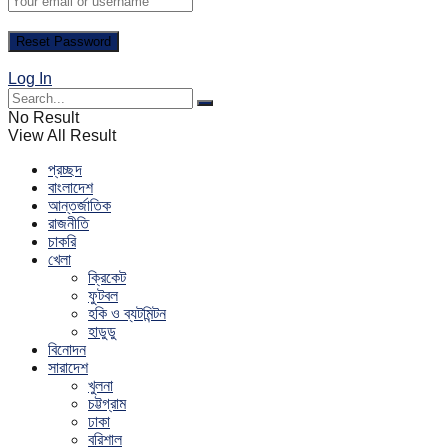
Log In
No Result
View All Result
প্রচ্ছদ
বাংলাদেশ
আন্তর্জাতিক
রাজনীতি
চাকরি
খেলা
ক্রিকেট
ফুটবল
হকি ও ব্যটমিন্টন
হাডুডু
বিনোদন
সারাদেশ
খুলনা
চট্টগ্রাম
ঢাকা
বরিশাল