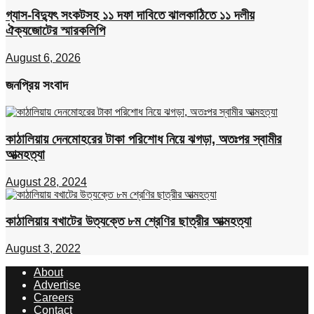
গ্যাস-বিদ্যুৎ সংকটসহ ১১ দফা দাবিতে ঝালকাঠিতে ১১ দলীয়
ঐক্যজোটের স্মারকলিপি
August 6, 2026
জনপ্রিয় সংবাদ
কাঠালিয়ায় দেনমোহরের টাকা পরিশোধ নিয়ে ঝগড়া, অতঃপর স্বামীর
আত্মহত্যা
August 28, 2024
কাঠালিয়ায় বখাটের উত্যক্তে ৮ম শ্রেণির ছাত্রীর আত্মহত্যা
August 3, 2022
About
Advertise
Careers
Contact