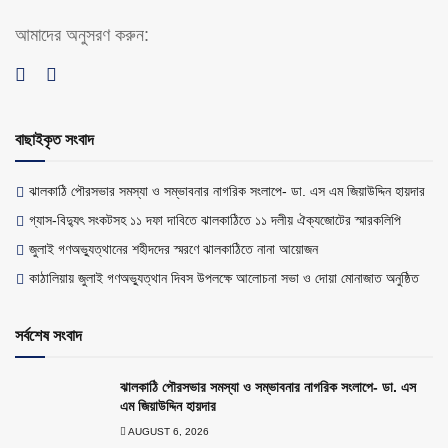
আমাদের অনুসরণ করুন:
বাছাইকৃত সংবাদ
ঝালকাঠি পৌরসভার সমস্যা ও সম্ভাবনার নাগরিক সংলাপে- ডা. এস এম জিয়াউদ্দিন হায়দার
গ্যাস-বিদ্যুৎ সংকটসহ ১১ দফা দাবিতে ঝালকাঠিতে ১১ দলীয় ঐক্যজোটের স্মারকলিপি
জুলাই গণঅভ্যুত্থানের শহীদদের স্মরণে ঝালকাঠিতে নানা আয়োজন
কাঠালিয়ায় জুলাই গণঅভ্যুত্থান দিবস উপলক্ষে আলোচনা সভা ও দোয়া মোনাজাত অনুষ্ঠিত
সর্বশেষ সংবাদ
ঝালকাঠি পৌরসভার সমস্যা ও সম্ভাবনার নাগরিক সংলাপে- ডা. এস
এম জিয়াউদ্দিন হায়দার
AUGUST 6, 2026