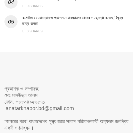
0 SHARES
কাঠালিয়ায় চেয়ারম্যান ও প্যানেল চেয়ারম্যানকে মারধর ও হেনস্থা করেছে বিক্ষুব্ধ
ছাত্র-জনতা
0 SHARES
প্রকাশক ও সম্পাদক:
মোঃ মাসউদুল আলম
ফোন: +৮৮০৪৯৫৬৫৭১
janatarkhabor.bd@gmail.com
“জনতার খরব” বাংলাদেশের সুস্থ্যধারার সংবাদ পরিবেশনকারী অন্যতম জনপ্রিয়
একটি গণমাধ্যম।