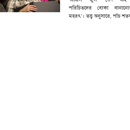
পরিচিতদের বোকা বানানো
মহরৎ’। তত্ত্ব অনুসারে, পাঁচ শত