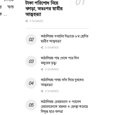
টাকা পরিশোধ নিয়ে
র ‘শুভ
ঝগড়া, অতঃপর স্বামীর
ক ...
আত্মহত্যা
0 SHARES
কাঠালিয়ায় বখাটের উত্যক্তে ৮ম শ্রেণির
ছাত্রীর আত্মহত্যা
0 SHARES
কাঠালিয়ায় গাছ থেকে পরে দিন
মজুরের মৃত্যু
0 SHARES
কাঠালিয়ায় গলায় ফাঁস দিয়ে যুবকের
আত্মহত্যা
0 SHARES
কাঠালিয়ায় চেয়ারম্যান ও প্যানেল
চেয়ারম্যানকে মারধর ও হেনস্থা করেছে
বিক্ষুব্ধ ছাত্র-জনতা