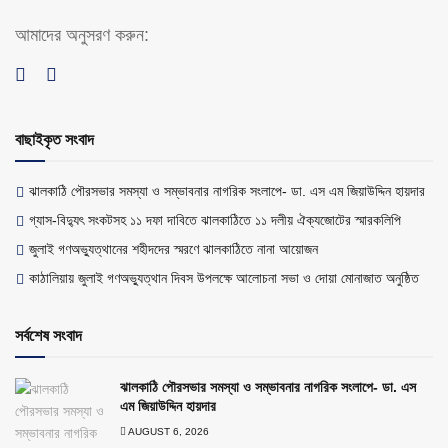
আমাদের অনুসরণ করুন:
বাছাইকৃত সংবাদ
ঝালকাঠি পৌরসভার সমস্যা ও সম্ভাবনার নাগরিক সংলাপে- ডা. এস এম জিয়াউদ্দিন হায়দার
গ্যাস-বিদ্যুৎ সংকটসহ ১১ দফা দাবিতে ঝালকাঠিতে ১১ দলীয় ঐক্যজোটের স্মারকলিপি
জুলাই গণঅভ্যুত্থানের শহীদদের স্মরণে ঝালকাঠিতে নানা আয়োজন
কাঠালিয়ায় জুলাই গণঅভ্যুত্থান দিবস উপলক্ষে আলোচনা সভা ও দোয়া মোনাজাত অনুষ্ঠিত
সর্বশেষ সংবাদ
ঝালকাঠি পৌরসভার সমস্যা ও সম্ভাবনার নাগরিক সংলাপে- ডা. এস
এম জিয়াউদ্দিন হায়দার
AUGUST 6, 2026