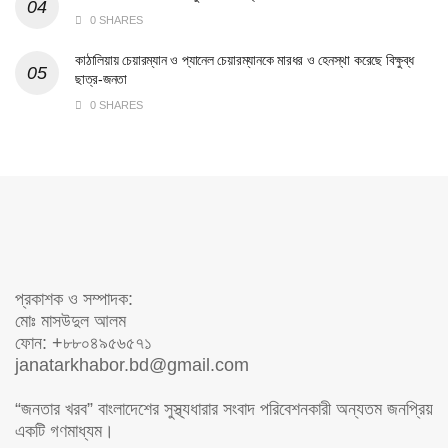
0 SHARES
কাঠালিয়ায় চেয়ারম্যান ও প্যানেল চেয়ারম্যানকে মারধর ও হেনস্থা করেছে বিক্ষুব্ধ
ছাত্র-জনতা
0 SHARES
প্রকাশক ও সম্পাদক:
মোঃ মাসউদুল আলম
ফোন: +৮৮০৪৯৫৬৫৭১
janatarkhabor.bd@gmail.com
“জনতার খরব” বাংলাদেশের সুস্থ্যধারার সংবাদ পরিবেশনকারী অন্যতম জনপ্রিয়
একটি গণমাধ্যম।