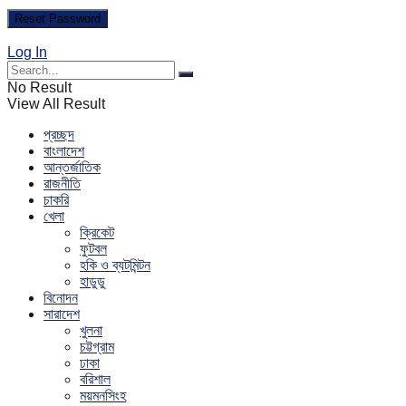
Log In
No Result
View All Result
প্রচ্ছদ
বাংলাদেশ
আন্তর্জাতিক
রাজনীতি
চাকরি
খেলা
ক্রিকেট
ফুটবল
হকি ও ব্যটমিন্টন
হাডুডু
বিনোদন
সারাদেশ
খুলনা
চট্টগ্রাম
ঢাকা
বরিশাল
ময়মনসিংহ