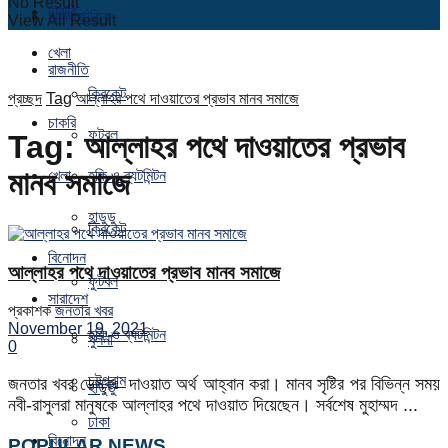
No Result
চাকরি
আন্তর্জাতিক
View All Result
খেলা
রাজনীতি
ক্রিকেট
প্রচ্ছদ
Tag
আল্লাহর পথে দাওয়াতের প্রভাব মানব সমাজে
চাকরি
ফুটবল
Tag:
আল্লাহর পথে দাওয়াতের প্রভাব
মানব সমাজে
খেলা
হকি ও ব্যটমিন্টন
হাডুডু
ক্রিকেট
বিনোদন
আল্লাহর পথে দাওয়াতের প্রভাব মানব সমাজে
ফুটবল
সারাদেশ
প্রকাশক
জনতার খবর
November 19, 2021
হকি ও ব্যটমিন্টন
খুলনা
0
চট্টগ্রাম
জনতার খবর ডেস্কঃ দাওয়াত অর্থ আহ্বান করা। মানব সৃষ্টির পর বিভিন্ন সময়
হাডুডু
নবী-রাসুলরা মানুষকে আল্লাহর পথে দাওয়াত দিয়েছেন। সর্বশেষ মুহাম্মদ ...
ঢাকা
বিনোদন
POPULAR NEWS