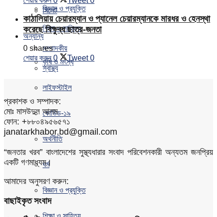
শেয়ার করুন
0
Tweet
0
বিজ্ঞান ও প্রযুক্তি
সিলেট
কাঠালিয়ায় চেয়ারম্যান ও প্যানেল চেয়ারম্যানকে মারধর ও হেনস্থা
শিক্ষা ও সাহিত্য
করেছে বিক্ষুব্ধ ছাত্র-জনতা
অন্যান্য
0 shares
সম্পাদকীয়
শেয়ার করুন
0
Tweet
0
কৃষি ও মৎস্য
স্বাস্থ্য
লাইফস্টাইল
প্রকাশক ও সম্পাদক:
মোঃ মাসউদুল আলম
কোভিড-১৯
ফোন: +৮৮০৪৯৫৬৫৭১
janatarkhabor.bd@gmail.com
অর্থনীতি
“জনতার খরব” বাংলাদেশের সুস্থ্যধারার সংবাদ পরিবেশনকারী অন্যতম জনপ্রিয়
একটি গণমাধ্যম।
ধর্ম
আমাদের অনুসরণ করুন:
বিজ্ঞান ও প্রযুক্তি
বাছাইকৃত সংবাদ
শিক্ষা ও সাহিত্য