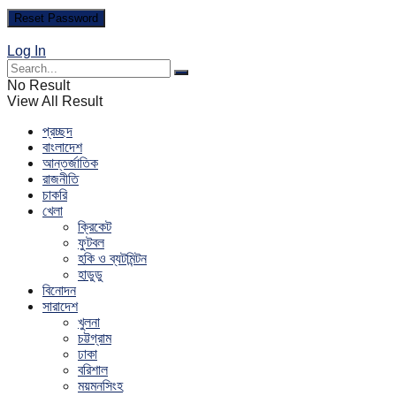
Log In
No Result
View All Result
প্রচ্ছদ
বাংলাদেশ
আন্তর্জাতিক
রাজনীতি
চাকরি
খেলা
ক্রিকেট
ফুটবল
হকি ও ব্যটমিন্টন
হাডুডু
বিনোদন
সারাদেশ
খুলনা
চট্টগ্রাম
ঢাকা
বরিশাল
ময়মনসিংহ