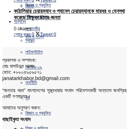
শেয়ার করুন
0
Tweet
0
বিজ্ঞান ও প্রযুক্তি
সিলেট
কাঠালিয়ায় চেয়ারম্যান ও প্যানেল চেয়ারম্যানকে মারধর ও হেনস্থা
শিক্ষা ও সাহিত্য
করেছে বিক্ষুব্ধ ছাত্র-জনতা
অন্যান্য
0 shares
সম্পাদকীয়
শেয়ার করুন
0
Tweet
0
কৃষি ও মৎস্য
স্বাস্থ্য
লাইফস্টাইল
প্রকাশক ও সম্পাদক:
মোঃ মাসউদুল আলম
কোভিড-১৯
ফোন: +৮৮০৪৯৫৬৫৭১
janatarkhabor.bd@gmail.com
অর্থনীতি
“জনতার খরব” বাংলাদেশের সুস্থ্যধারার সংবাদ পরিবেশনকারী অন্যতম জনপ্রিয়
একটি গণমাধ্যম।
ধর্ম
আমাদের অনুসরণ করুন:
বিজ্ঞান ও প্রযুক্তি
বাছাইকৃত সংবাদ
শিক্ষা ও সাহিত্য