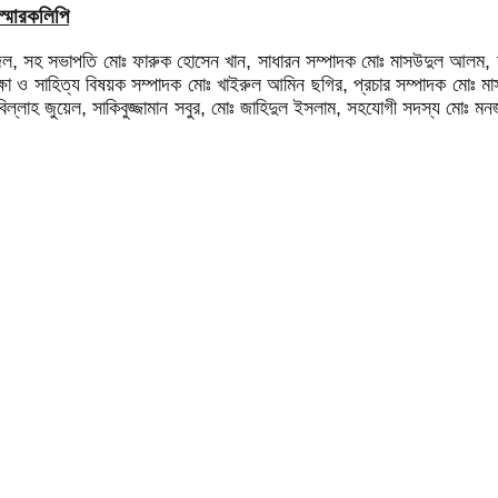
স্মারকলিপি
াজল, সহ সভাপতি মোঃ ফারুক হোসেন খান, সাধারন সম্পাদক মোঃ মাসউদুল আলম, য
ষা ও সাহিত্য বিষয়ক সম্পাদক মোঃ খাইরুল আমিন ছগির, প্রচার সম্পাদক মোঃ মা
বিল্লাহ জুয়েল, সাকিবুজ্জামান সবুর, মোঃ জাহিদুল ইসলাম, সহযোগী সদস্য মোঃ মন