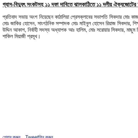
গ্যাস-বিদ্যুৎ সংকটসহ ১১ দফা দাবিতে ঝালকাঠিতে ১১ দলীয় ঐক্যজোটের 
প্রতিবাদ সভায় অংশ নিয়েছেন কাঠালিয়া প্রেসক্লাবের সভাপতি সিকদার মোঃ ক
মোঃ জাকির হোসেন, সাংগঠনিক সম্পাদক মোঃ মাইনুল হোসেন রিয়াজ সিকদার, শিক্
উদ্দিন আকাশ, নির্বাহী সদস্য অধ্যাপক আঃ হালিম, মোঃ সরোয়ার সিকদার, মাছুম 
শাকিল মিয়াজী প্রমূখ।
শেয়ার করুন
Tweet
পিন করুন