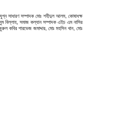
ুগ্ন সাধারণ সম্পাদক মোঃ শহীদুল আলম, কোষাধক্ষ
সুম বিল্লাহ, সমাজ কল্যান সম্পাদক এইচ এম নাসির
জুরুল কবির পারভেজ জমাদ্দার, মোঃ মহসিন খান, মোঃ