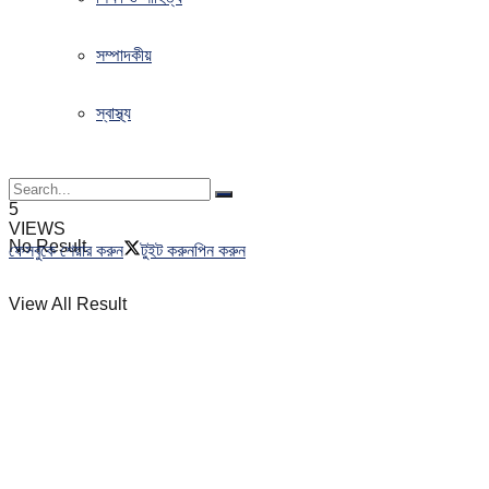
সম্পাদকীয়
স্বাস্থ্য
5
VIEWS
No Result
ফেসবুকে শেয়ার করুন
টুইট করুন
পিন করুন
View All Result