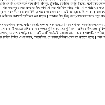
র সেখান থেকে লঞ্চে করে ঢাকা, চাঁদপুর, মুন্সিগঞ্জ, চট্টগ্রাম, রংপুর, সিলেট, যশোরসহ দে
ি। গত বছর প্রায় দেড় একর জমিতে লাগানো দেড় শতাধিক আমড়া গাছ থেকে প্রায় ৬০ হাজা
স্যা ও লকডাউনের কারনে বিভিন্ন শহরে লোকজন কম। তাই আমড়ার চাহিদাও কম। একারনে
অফিসের পরামর্শে প্রতিকার করা সম্ভব। তাছাড়া কিছু কিছু গাছে বৈশাখের শুরুতে নতুন
লম হাওলাদার বলেন, এবার আমড়ার বাম্পার ফলন হয়েছে। আর পরিবহন সমস্যার কারনে এবা
ে কারণেই আমড়া চাষিরা বাম্পার ফলনে খুশি হয়েও যেন খুশি নন। এবিষয়ে উপজেলা কৃষিকর্মকর
য়েছে ১০ হাজার মেট্রিক টন। এটি একটি অর্থকারী ফসলও বটে। করোনা মহামারিতে পরিবহন 
াহিদা মিটিয়ে এখন ভারত, মালয়েশিয়া, নেপালসহ বিভিন্ন দেশে তা পাঠানো হচ্ছে। মধ্যপ্র