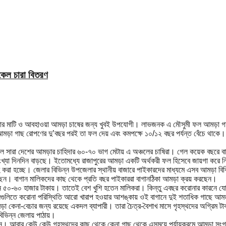
িকেল চারা বিতরণ
পজেলার মাটি ও আবহাওয়া আমড়া চাষের জন্য খুবই উপযোগী। লাভজনক এ মৌসুমী ফল আমড়া 
মড়া গাছ রোপণের দু’বছর পরই তা ফল দেয় এবং কমপক্ষে ১০/১২ বছর পর্যন্ত বেঁচে থাকে। ‘ব
লে সারা দেশের আমড়ার চাহিদার ৬০-৭০ ভাগ মেটায় এ অঞ্চলের চাষিরা। গেল কয়েক বছরে বাম
খ্যা দিনদিন বাড়ছে। ইতোমধ্যে রাজাপুরের আমড়া একটি অর্থকরী ফল হিসেবে জায়গা করে নি
হ করা হচ্ছে। জেলার বিভিন্ন উপজেলার স্থানীয় বাজারে পাইকারদের মাধ্যমে এসব আমড়া বি
হচ্ছেন। বাগান মালিকদের কাছ থেকে প্রতি বছর পাইকাররা বাগানঠিকা আমড়া ক্রয় করছেন।
 ৫০-৬০ হাজার টাকায়। তাতেই বেশ খুশি হতেন মালিকরা। কিন্তু এবছর করোনার কারনে যো
নগুলিতে করোনা পরিস্থিতি আরো খারাপ হওয়ার আশঙ্কায় ওই বাগানে দুই শতাধিক গাছে আম
কেনা-বেচার জন্য রয়েছে একদল ব্যাপারী। তারা চৈত্র-বৈশাখ মাসে গৃহস্থদের অগ্রিম টা
বিভিন্ন জেলায় পাঠায়।
 কিনেন। আবার কেউ কেউ গৃহস্থদের কাছ থেকে কেনা গাছ থেকে এসময়ে পর্যায়ক্রমে আমড়া সংগ্