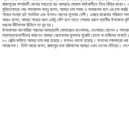
রাজাপুরের পার্শ্ববর্তী জেলার সবচেয়ে বড় আমড়ার মোকাম কাউখালীতে নিয়ে বিক্রি করেন। এরপ
মুক্তিযোদ্ধা মোঃ শাহআলম নান্নু বলেন, আমড়া চাষ সহজ ও লাভজনক বলে এর চাষ করছ
গাছের সংখ্যা দুই শতাধিক এবং ফলনও আগের তুলনায় বেশী। এবছর করোনায় পরিবহন সম
আরও বলেন, আমড়া গাছের বয়স একটু বেশি হলে তাতে পোকায় ধরলে স্থানীয় উপজেলা কৃষি 
ধরনের কীটনাশক ছিটালে তা দূর হয়।
উপজেলার আংগারিয়া গ্রামের আমড়াচাষি মোদাচ্ছের হাওলাদার, দেলোয়ার হোসেন ও শাহআ
মধ্যস্বত্বভোগীদের কারণেও আমড়া বেচাকেনার মুনাফার পুরোটা ঢোকে না চাষিদের পকেটে। স
৮০ হেক্টর জমিতে আমড়া চাষ করা হয়েছে। ফলনও ভালো হয়েছে। ফলনের লক্ষমাত্রা ধরা হ
পাচ্ছেননা। তিনি আরো বলেন, রাজাপুর তথা বরিশালের আমড়া এখন দেশের ঐতিহ্য। দেশের চ