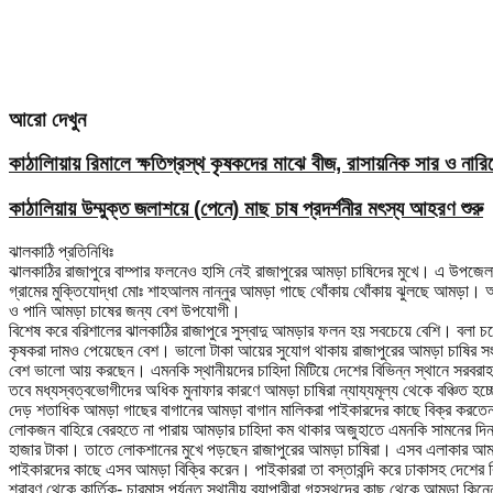
আরো দেখুন
কাঠালিায়ায় রিমালে ক্ষতিগ্রস্থ কৃষকদের মাঝে বীজ, রাসায়নিক সার ও নার
কাঠালিয়ায় উম্মুক্ত জলাশয়ে (পেনে) মাছ চাষ প্রদর্শনীর মৎস্য আহরণ শুরু
ঝালকাঠি প্রতিনিধিঃ
ঝালকাঠির রাজাপুরে বাম্পার ফলনেও হাসি নেই রাজাপুরের আমড়া চাষিদের মুখে। এ উ
গ্রামের মুক্তিযোদ্ধা মোঃ শাহআলম নান্নুর আমড়া গাছে থোঁকায় থোঁকায় ঝুলছে আমড়া। আ
ও পানি আমড়া চাষের জন্য বেশ উপযোগী।
বিশেষ করে বরিশালের ঝালকাঠির রাজাপুরে সুস্বাদু আমড়ার ফলন হয় সবচেয়ে বেশি। বলা চ
কৃষকরা দামও পেয়েছেন বেশ। ভালো টাকা আয়ের সুযোগ থাকায় রাজাপুরের আমড়া চাষির সং
বেশ ভালো আয় করছেন। এমনকি স্থানীয়দের চাহিদা মিটিয়ে দেশের বিভিন্ন স্থানে সরবরা
তবে মধ্যস্বত্বভোগীদের অধিক মুনাফার কারণে আমড়া চাষিরা ন্যায্যমূল্য থেকে বঞ্চিত 
দেড় শতাধিক আমড়া গাছের বাগানের আমড়া বাগান মালিকরা পাইকারদের কাছে বিক্র করতেন
লোকজন বাহিরে বেরহতে না পারায় আমড়ার চাহিদা কম থাকার অজুহাতে এমনকি সামনের দি
হাজার টাকা। তাতে লোকশানের মুখে পড়ছেন রাজাপুরের আমড়া চাষিরা। এসব এলাকার আমড়া 
পাইকারদের কাছে এসব আমড়া বিক্রি করেন। পাইকাররা তা বস্তাবন্দি করে ঢাকাসহ দেশের 
শ্রাবণ থেকে কার্তিক- চারমাস পর্যন্ত স্থানীয় ব্যাপারীরা গৃহস্থদের কাছ থেকে আমড়া