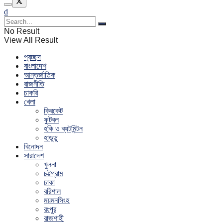
No Result
View All Result
প্রচ্ছদ
বাংলাদেশ
আন্তর্জাতিক
রাজনীতি
চাকরি
খেলা
ক্রিকেট
ফুটবল
হকি ও ব্যটমিন্টন
হাডুডু
বিনোদন
সারাদেশ
খুলনা
চট্টগ্রাম
ঢাকা
বরিশাল
ময়মনসিংহ
রংপুর
রাজশাহী