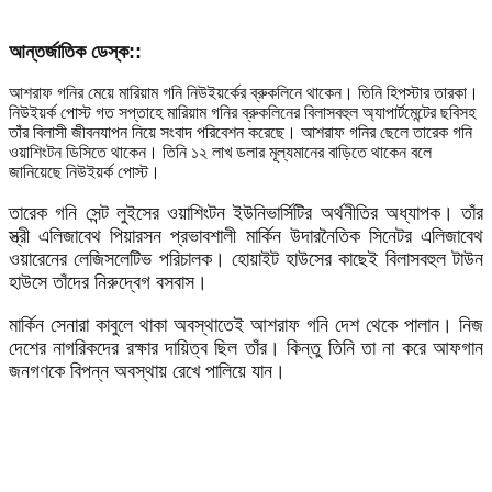
আন্তর্জাতিক ডেস্ক::
আশরাফ গনির মেয়ে মারিয়াম গনি নিউইয়র্কের ব্রুকলিনে থাকেন। তিনি হিপস্টার তারকা।
নিউইয়র্ক পোস্ট গত সপ্তাহে মারিয়াম গনির ব্রুকলিনের বিলাসবহুল অ্যাপার্টমেন্টের ছবিসহ
তাঁর বিলাসী জীবনযাপন নিয়ে সংবাদ পরিবেশন করেছে। আশরাফ গনির ছেলে তারেক গনি
ওয়াশিংটন ডিসিতে থাকেন। তিনি ১২ লাখ ডলার মূল্যমানের বাড়িতে থাকেন বলে
জানিয়েছে নিউইয়র্ক পোস্ট।
তারেক গনি সেন্ট লুইসের ওয়াশিংটন ইউনিভার্সিটির অর্থনীতির অধ্যাপক। তাঁর
স্ত্রী এলিজাবেথ পিয়ারসন প্রভাবশালী মার্কিন উদারনৈতিক সিনেটর এলিজাবেথ
ওয়ারেনের লেজিসলেটিভ পরিচালক। হোয়াইট হাউসের কাছেই বিলাসবহুল টাউন
হাউসে তাঁদের নিরুদ্বেগ বসবাস।
মার্কিন সেনারা কাবুলে থাকা অবস্থাতেই আশরাফ গনি দেশ থেকে পালান। নিজ
দেশের নাগরিকদের রক্ষার দায়িত্ব ছিল তাঁর। কিন্তু তিনি তা না করে আফগান
জনগণকে বিপন্ন অবস্থায় রেখে পালিয়ে যান।