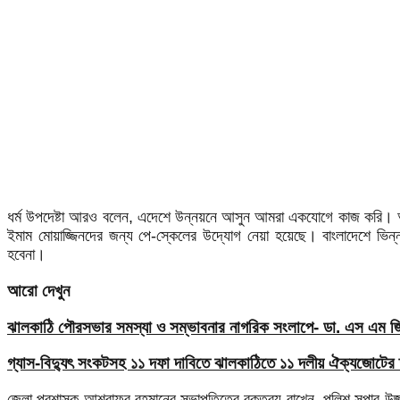
ধর্ম উপদেষ্টা আরও বলেন, এদেশে উন্নয়নে আসুন আমরা একযোগে কাজ করি। 
ইমাম মোয়াজ্জিনদের জন্য পে-স্কেলের উদ্যোগ নেয়া হয়েছে। বাংলাদেশে ভিন্ন
হবেনা।
আরো দেখুন
ঝালকাঠি পৌরসভার সমস্যা ও সম্ভাবনার নাগরিক সংলাপে- ডা. এস এম জিয়
গ্যাস-বিদ্যুৎ সংকটসহ ১১ দফা দাবিতে ঝালকাঠিতে ১১ দলীয় ঐক্যজোটের 
জেলা প্রশাসক আশরাফুর রহমানের সভাপতিত্বে বক্তব্য রাখেন, পুলিশ সুপার উজ্জ