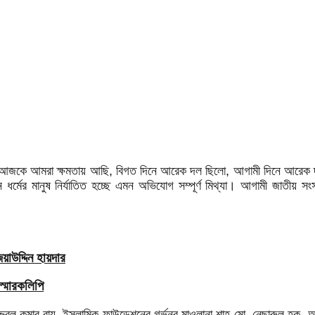
আজকে আমরা ক্ষমতায় আছি, বিগত দিনে আরেক দল ছিলো, আগামী দিনে আরেক দল 
 ধর্মের মানুষ নির্যাতিত হচ্ছে এমন অভিযোগ সম্পূর্ণ মিথ্যা। আগামী জাতীয় 
াউদ্দিন হায়দার
স্মারকলিপি
্বল কুমার রায়, ইসলামিক ফাউন্ডেশনের গর্ভনর মাওলানা শাহ মো. নেছারুল হক, আমী