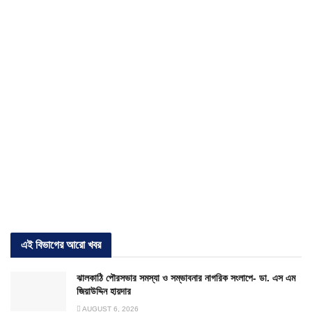
এই বিভাগের আরো খবর
ঝালকাঠি পৌরসভার সমস্যা ও সম্ভাবনার নাগরিক সংলাপে- ডা. এস এম
জিয়াউদ্দিন হায়দার
AUGUST 6, 2026