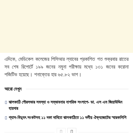
এদিকে, মেডিকেল কলেজের পিসিআর ল্যাবের প্রকাশিত গত শুক্রবার রাতের
সব শেষ রিপোর্টে ১৯৯ জনের নমুনা পরীক্ষায় মধ্যে ১৩১ জনের করোনা
পজিটিভ হয়েছে। শনাক্তের হার ৬৫.৮২ ভাগ।
আরো দেখুন
ঝালকাঠি পৌরসভার সমস্যা ও সম্ভাবনার নাগরিক সংলাপে- ডা. এস এম জিয়াউদ্দিন
হায়দার
গ্যাস-বিদ্যুৎ সংকটসহ ১১ দফা দাবিতে ঝালকাঠিতে ১১ দলীয় ঐক্যজোটের স্মারকলিপি