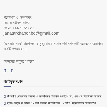
প্রকাশক ও সম্পাদক:
মোঃ মাসউদুল আলম
ফোন: +৮৮০৪৯৫৬৫৭১
janatarkhabor.bd@gmail.com
“জনতার খরব” বাংলাদেশের সুস্থ্যধারার সংবাদ পরিবেশনকারী অন্যতম জনপ্রিয়
একটি গণমাধ্যম।
আমাদের অনুসরণ করুন:
বাছাইকৃত সংবাদ
ঝালকাঠি পৌরসভার সমস্যা ও সম্ভাবনার নাগরিক সংলাপে- ডা. এস এম জিয়াউদ্দিন হায়দার
গ্যাস-বিদ্যুৎ সংকটসহ ১১ দফা দাবিতে ঝালকাঠিতে ১১ দলীয় ঐক্যজোটের স্মারকলিপি