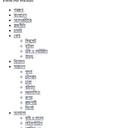
View All Result
প্রচ্ছদ
বাংলাদেশ
আন্তর্জাতিক
রাজনীতি
চাকরি
খেলা
ক্রিকেট
ফুটবল
হকি ও ব্যটমিন্টন
হাডুডু
বিনোদন
সারাদেশ
খুলনা
চট্টগ্রাম
ঢাকা
বরিশাল
ময়মনসিংহ
রংপুর
রাজশাহী
সিলেট
অন্যান্য
কৃষি ও মৎস্য
লাইফস্টাইল