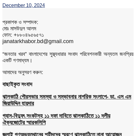
December 10, 2024
প্রকাশক ও সম্পাদক:
মোঃ মাসউদুল আলম
ফোন: +৮৮০৪৯৫৬৫৭১
janatarkhabor.bd@gmail.com
“জনতার খরব” বাংলাদেশের সুস্থ্যধারার সংবাদ পরিবেশনকারী অন্যতম জনপ্রিয়
একটি গণমাধ্যম।
আমাদের অনুসরণ করুন:
বাছাইকৃত সংবাদ
ঝালকাঠি পৌরসভার সমস্যা ও সম্ভাবনার নাগরিক সংলাপে- ডা. এস এম
জিয়াউদ্দিন হায়দার
গ্যাস-বিদ্যুৎ সংকটসহ ১১ দফা দাবিতে ঝালকাঠিতে ১১ দলীয়
ঐক্যজোটের স্মারকলিপি
জুলাই গণঅভ্যুত্থানের শহীদদের স্মরণে ঝালকাঠিতে নানা আয়োজন