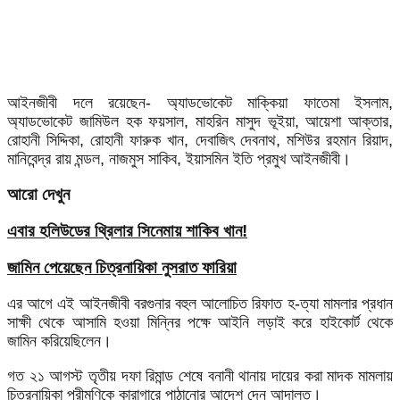
আইনজীবী দলে রয়েছেন- অ্যাডভোকেট মাক্কিয়া ফাতেমা ইসলাম,
অ্যাডভোকেট জামিউল হক ফয়সাল, মাহরিন মাসুদ ভূইয়া, আয়েশা আক্তার,
রোহানী সিদ্দিকা, রোহানী ফারুক খান, দেবাজিৎ দেবনাথ, মশিউর রহমান রিয়াদ,
মানিবেন্দ্র রায় মন্ডল, নাজমুস সাকিব, ইয়াসমিন ইতি প্রমুখ আইনজীবী।
আরো দেখুন
এবার হলিউডের থ্রিলার সিনেমায় শাকিব খান!
জামিন পেয়েছেন চিত্রনায়িকা নুসরাত ফারিয়া
এর আগে এই আইনজীবী বরগুনার বহুল আলোচিত রিফাত হ-ত্যা মামলার প্রধান
সাক্ষী থেকে আসামি হওয়া মিন্নির পক্ষে আইনি লড়াই করে হাইকোর্ট থেকে
জামিন করিয়েছিলেন।
গত ২১ আগস্ট তৃতীয় দফা রিমান্ড শেষে বনানী থানায় দায়ের করা মাদক মামলায়
চিত্রনায়িকা পরীমণিকে কারাগারে পাঠানোর আদেশ দেন আদালত।