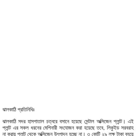
ঝালকাঠি প্রতিনিধিঃ
ঝালকাঠি সদর হাসপাতাল চত্বরে বসানে হয়েছে সেন্টাল অক্সিজেন প্লান্ট। এই
প্লান্ট এর সকল ধরনের মেশিনারী সংযোজন করা হয়েছে তবে, লিকুইড সরবরাহ
না করায় প্লান্ট থেকে অক্সিজেন উৎপাদন হচ্ছে না। ৩ কোটি ২৯ লক্ষ টাকা ব্যয়ে