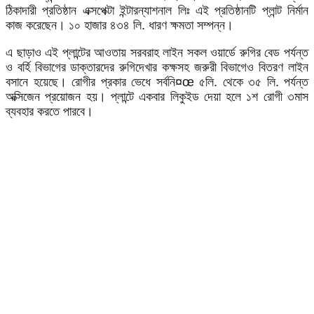
ঠিকাদারী প্রতিষ্ঠান এক্সপেক্টা ইন্টারন্যাশনাল লিঃ এই প্রতিষ্ঠানটি প্লান্ট নির্মান
কাজ করেছেন। ১০ হাজার ৪৩৪ লি. ধারণ ক্ষমতা সম্পন্ন।
এ ছাড়াও এই প্লান্টের আওতায় সরবরাহ লাইন সকল ওয়ার্ডে রুগির বেড পর্যন্ত
ও বর্হি বিভাগের ডাক্তারদের রুগিদেখার কক্ষসহ জরুরী বিভাগেও বিতরণ লাইন
বসানে হয়েছে। রোগীর প্রকার ভেধে সর্বনি¤œ ৫লি. থেকে ৩৫ লি. পর্যন্ত
অক্সিজেন প্রয়োজন হয়। প্লান্টে একবার লিকুইড দেয়া হলে ১শ রোগী ৩মাস
ব্যবহার করতে পারবে।