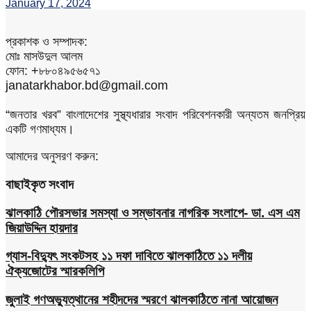
January 17, 2024
প্রকাশক ও সম্পাদক:
মোঃ মাসউদুল আলম
ফোন: +৮৮০৪৯৫৬৫৭১
janatarkhabor.bd@gmail.com
“জনতার খরব” বাংলাদেশের সুস্থ্যধারার সংবাদ পরিবেশনকারী অন্যতম জনপ্রিয়
একটি গণমাধ্যম।
আমাদের অনুসরণ করুন:
বাছাইকৃত সংবাদ
ঝালকাঠি পৌরসভার সমস্যা ও সম্ভাবনার নাগরিক সংলাপে- ডা. এস এম
জিয়াউদ্দিন হায়দার
গ্যাস-বিদ্যুৎ সংকটসহ ১১ দফা দাবিতে ঝালকাঠিতে ১১ দলীয়
ঐক্যজোটের স্মারকলিপি
জুলাই গণঅভ্যুত্থানের শহীদদের স্মরণে ঝালকাঠিতে নানা আয়োজন