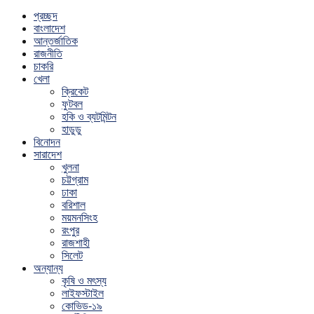
প্রচ্ছদ
বাংলাদেশ
আন্তর্জাতিক
রাজনীতি
চাকরি
খেলা
ক্রিকেট
ফুটবল
হকি ও ব্যটমিন্টন
হাডুডু
বিনোদন
সারাদেশ
খুলনা
চট্টগ্রাম
ঢাকা
বরিশাল
ময়মনসিংহ
রংপুর
রাজশাহী
সিলেট
অন্যান্য
কৃষি ও মৎস্য
লাইফস্টাইল
কোভিড-১৯