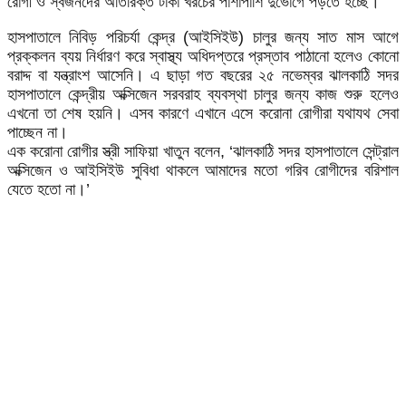
রোগী ও স্বজনদের অতিরিক্ত টাকা খরচের পাশাপাশি দুর্ভোগে পড়তে হচ্ছে।
হাসপাতালে নিবিড় পরিচর্যা কেন্দ্র (আইসিইউ) চালুর জন্য সাত মাস আগে
প্রক্কলন ব্যয় নির্ধারণ করে স্বাস্থ্য অধিদপ্তরে প্রস্তাব পাঠানো হলেও কোনো
বরাদ্দ বা যন্ত্রাংশ আসেনি। এ ছাড়া গত বছরের ২৫ নভেম্বর ঝালকাঠি সদর
হাসপাতালে কেন্দ্রীয় অক্সিজেন সরবরাহ ব্যবস্থা চালুর জন্য কাজ শুরু হলেও
এখনো তা শেষ হয়নি। এসব কারণে এখানে এসে করোনা রোগীরা যথাযথ সেবা
পাচ্ছেন না।
এক করোনা রোগীর স্ত্রী সাফিয়া খাতুন বলেন, ‘ঝালকাঠি সদর হাসপাতালে সেন্ট্রাল
অক্সিজেন ও আইসিইউ সুবিধা থাকলে আমাদের মতো গরিব রোগীদের বরিশাল
যেতে হতো না।’