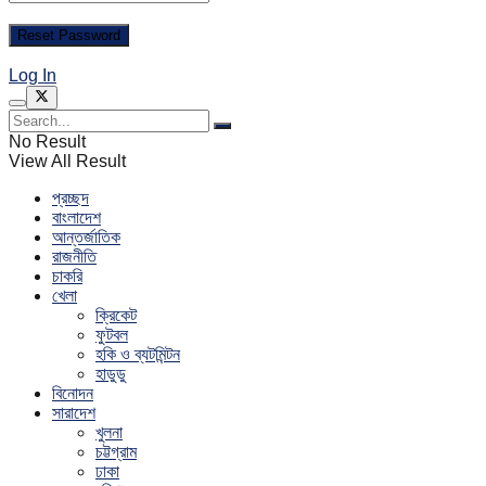
Log In
No Result
View All Result
প্রচ্ছদ
বাংলাদেশ
আন্তর্জাতিক
রাজনীতি
চাকরি
খেলা
ক্রিকেট
ফুটবল
হকি ও ব্যটমিন্টন
হাডুডু
বিনোদন
সারাদেশ
খুলনা
চট্টগ্রাম
ঢাকা