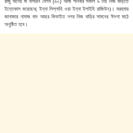
রাজু
খানের
মা
নাসরিন
বেগম
(
৬০
)
আজ
শনিবার
সকাল
৯
টায়
নিজ
বাড়িতে
ইন্তেকাল
করেছেন(
ইন্না
লিল্লাহি
ওয়া
ইন্না
ইলাইহি
রাজিউন)।
মরহুমার
জানাজার
নামাজ
বাদ
আছর
কিফাইত
নগর
নিজ
বাড়ির
সামনের
ঈদগা
মাঠে
অনুষ্ঠিত
হবে।