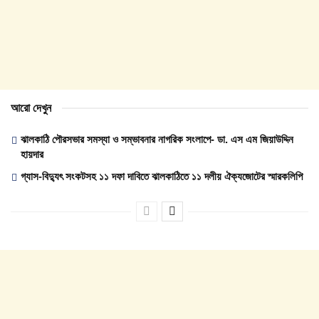
আরো দেখুন
ঝালকাঠি পৌরসভার সমস্যা ও সম্ভাবনার নাগরিক সংলাপে- ডা. এস এম জিয়াউদ্দিন
হায়দার
গ্যাস-বিদ্যুৎ সংকটসহ ১১ দফা দাবিতে ঝালকাঠিতে ১১ দলীয় ঐক্যজোটের স্মারকলিপি