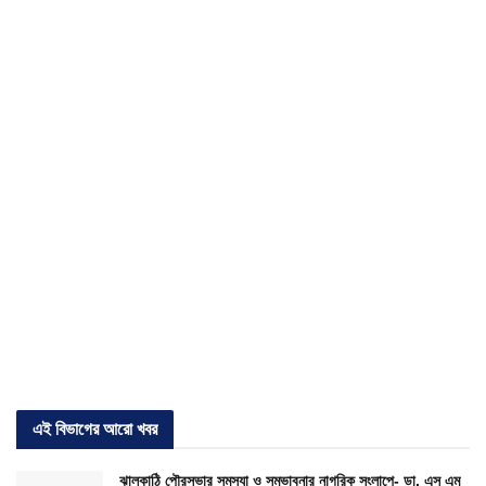
এই বিভাগের আরো খবর
ঝালকাঠি পৌরসভার সমস্যা ও সম্ভাবনার নাগরিক সংলাপে- ডা. এস এম