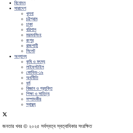
বিনোদন
সারাদেশ
খুলনা
চট্টগ্রাম
ঢাকা
বরিশাল
ময়মনসিংহ
রংপুর
রাজশাহী
সিলেট
অন্যান্য
কৃষি ও মৎস্য
লাইফস্টাইল
কোভিড-১৯
অর্থনীতি
ধর্ম
বিজ্ঞান ও প্রযুক্তি
শিক্ষা ও সাহিত্য
সম্পাদকীয়
স্বাস্থ্য
জনতার খবর © ২০২৫ সর্বস্বত্ব স্বত্বাধিকার সংরক্ষিত