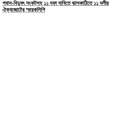
গ্যাস-বিদ্যুৎ সংকটসহ ১১ দফা দাবিতে ঝালকাঠিতে ১১ দলীয়
ঐক্যজোটের স্মারকলিপি