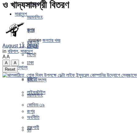
ও খাদ্যসামগ্রী বিতরণ
বরিশাল
সারাদেশ
ময়মনসিংহ
রংপুর
খুলনা
প্রকাশক
জনতার খবর
রাজশাহী
August 13, 2021
চট্টগ্রাম
in
বরিশাল
,
সারাদেশ
সিলেট
A
A
ঢাকা
A
A
অন্যান্য
Reset
বরিশাল
কৃষি ও মৎস্য
লাইফস্টাইল
ময়মনসিংহ
কোভিড-১৯
রংপুর
অর্থনীতি
রাজশাহী
ধর্ম