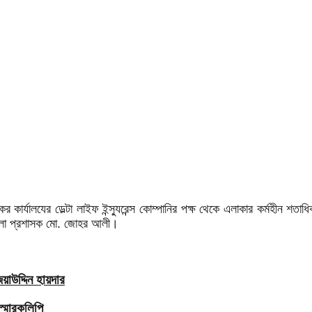
ার্যালযের ডেল্টা লাইফ ইন্স্যুরেন্স কোম্পানির পক্ষ থেকে এলাকার কর্মহীন শত
জেলা প্রশাসক মো. জোহর আলী।
াউদ্দিন হায়দার
স্মারকলিপি