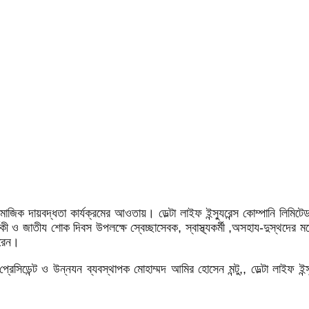
িক দায়বদ্ধতা কার্যক্রমের আওতায়। ডেল্টা লাইফ ইন্স্যুরেন্স কোম্পানি লিমিটেড ঝ
িকী ও জাতীয শোক দিবস উপলক্ষে স্বেচ্ছাসেবক, স্বাস্থ্যকর্মী ,অসহায-দুস্থদের 
করেন।
প্রেসিডেন্ট ও উন্নযন ব্যবস্থাপক মোহাম্মদ আমির হোসেন মন্টু,, ডেল্টা লাইফ ইন্স