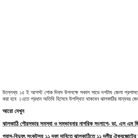
উল্লেখ্য ১৫ ই আগস্ট শোক দিবস উপলক্ষে সকাল সাডে দশটায জেলা প্রশাসকের ক
করা হবে ।এতে প্রধান অতিথি হিসেবে উপস্থিত থাকবেন ঝালকাঠির মান্যবর 
আরো দেখুন
ঝালকাঠি পৌরসভার সমস্যা ও সম্ভাবনার নাগরিক সংলাপে- ডা. এস এম জিয়
গ্যাস-বিদ্যুৎ সংকটসহ ১১ দফা দাবিতে ঝালকাঠিতে ১১ দলীয় ঐক্যজোটের 