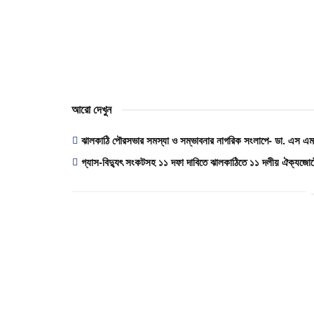
আরো দেখুন
ঝালকাঠি পৌরসভার সমস্যা ও সম্ভাবনার নাগরিক সংলাপে- ডা. এস এম জ
গ্যাস-বিদ্যুৎ সংকটসহ ১১ দফা দাবিতে ঝালকাঠিতে ১১ দলীয় ঐক্যজোটে