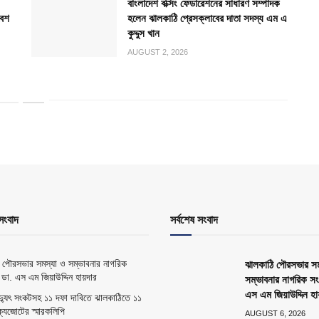
বাংলাদেশ বক্সিং ফেডারেশনের সাধারণ সম্পাদক
বেশ
হলেন ঝালকাঠি প্রেসক্লাবের দাতা সদস্য এম এ
কুদ্দুস খান
AUGUST 2, 2026
সংবাদ
সর্বশেষ সংবাদ
 পৌরসভার সমস্যা ও সম্ভাবনার নাগরিক
ঝালকাঠি পৌরসভার সম
 ডা. এস এম জিয়াউদ্দিন হায়দার
সম্ভাবনার নাগরিক সং
এস এম জিয়াউদ্দিন হা
িদ্যুৎ সংকটসহ ১১ দফা দাবিতে ঝালকাঠিতে ১১
্যজোটের স্মারকলিপি
AUGUST 6, 2026