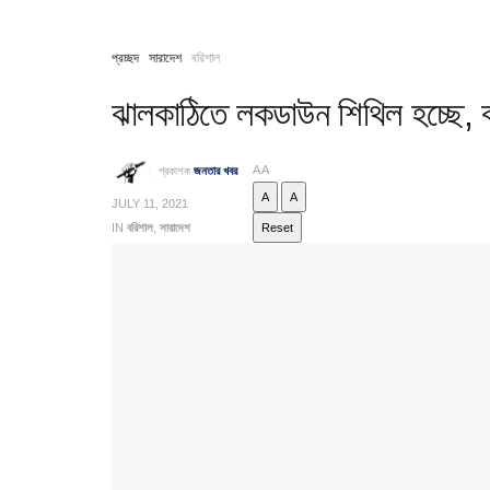
প্রচ্ছদ
সারাদেশ
বরিশাল
ঝালকাঠিতে লকডাউন শিথিল হচ্ছে, ঝ
A
A
প্রকাশক
জনতার খবর
A
A
JULY 11, 2021
IN
বরিশাল
,
সারাদেশ
Reset