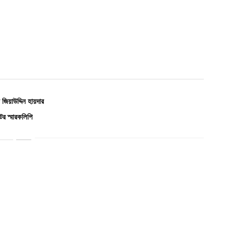
িয়াউদ্দিন হায়দার
র স্মারকলিপি