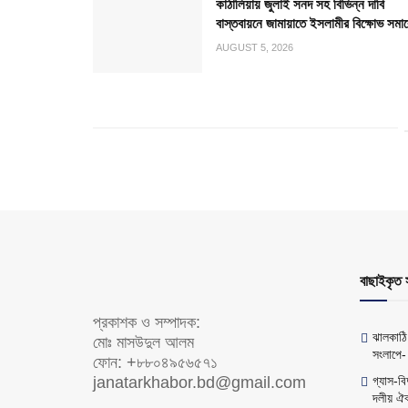
কাঠালিয়ায় জুলাই সনদ সহ বিভিন্ন দাবি
বাস্তবায়নে জামায়াতে ইসলামীর বিক্ষোভ সমা
AUGUST 5, 2026
বাছাইকৃত 
প্রকাশক ও সম্পাদক:
ঝালকাঠি
মোঃ মাসউদুল আলম
সংলাপে-
ফোন: +৮৮০৪৯৫৬৫৭১
janatarkhabor.bd@gmail.com
গ্যাস-ব
দলীয় ঐক