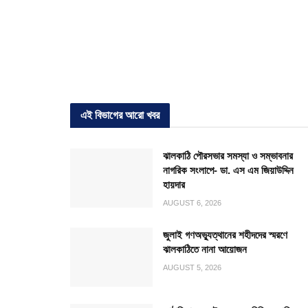
এই বিভাগের আরো খবর
ঝালকাঠি পৌরসভার সমস্যা ও সম্ভাবনার
নাগরিক সংলাপে- ডা. এস এম জিয়াউদ্দিন
হায়দার
AUGUST 6, 2026
জুলাই গণঅভ্যুত্থানের শহীদদের স্মরণে
ঝালকাঠিতে নানা আয়োজন
AUGUST 5, 2026