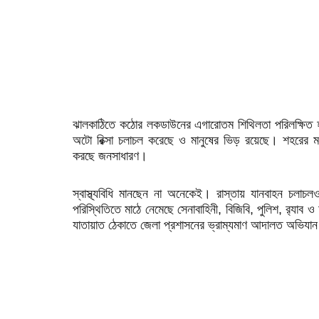
ঝালকাঠিতে কঠোর লকডাউনের এগারোতম শিথিলতা পরিলক্ষিত হয়
অটো রিক্সা চলাচল করেছে ও মানুষের ভিড় রয়েছে। শহরের ম
করছে জনসাধারণ।
স্বাস্থ্যবিধি মানছেন না অনেকেই। রাস্তায় যানবাহন 
পরিস্থিতিতে মাঠে নেমেছে সেনাবাহিনী, বিজিবি, পুলিশ, র‌্যাব
যাতায়াত ঠেকাতে জেলা প্রশাসনের ভ্রাম্যমাণ আদালত অভিযান 