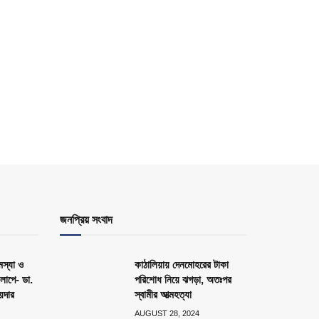
জনপ্রিয় সংবাদ
স্যা ও
কাঠালিয়ায় দেনমোহরের টাকা
লাপে- ডা.
পরিশোধ নিয়ে ঝগড়া, অতঃপর
য়দার
স্বামীর আত্মহত্যা
AUGUST 28, 2024