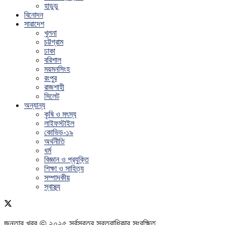
হাডুডু
বিনোদন
সারাদেশ
খুলনা
চট্টগ্রাম
ঢাকা
বরিশাল
ময়মনসিংহ
রংপুর
রাজশাহী
সিলেট
অন্যান্য
কৃষি ও মৎস্য
লাইফস্টাইল
কোভিড-১৯
অর্থনীতি
ধর্ম
বিজ্ঞান ও প্রযুক্তি
শিক্ষা ও সাহিত্য
সম্পাদকীয়
স্বাস্থ্য
জনতার খবর © ২০২৫ সর্বস্বত্ব স্বত্বাধিকার সংরক্ষিত