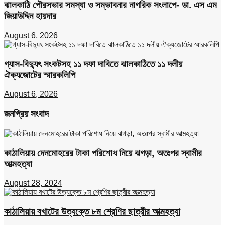
ঝালকাঠি পৌরসভার সমস্যা ও সম্ভাবনার নাগরিক সংলাপে- ডা. এস এম
জিয়াউদ্দিন হায়দার
August 6, 2026
গ্যাস-বিদ্যুৎ সংকটসহ ১১ দফা দাবিতে ঝালকাঠিতে ১১ দলীয়
ঐক্যজোটের স্মারকলিপি
August 6, 2026
জনপ্রিয় সংবাদ
কাঠালিয়ায় দেনমোহরের টাকা পরিশোধ নিয়ে ঝগড়া, অতঃপর স্বামীর
আত্মহত্যা
August 28, 2024
কাঠালিয়ায় বখাটের উত্যক্তে ৮ম শ্রেণির ছাত্রীর আত্মহত্যা