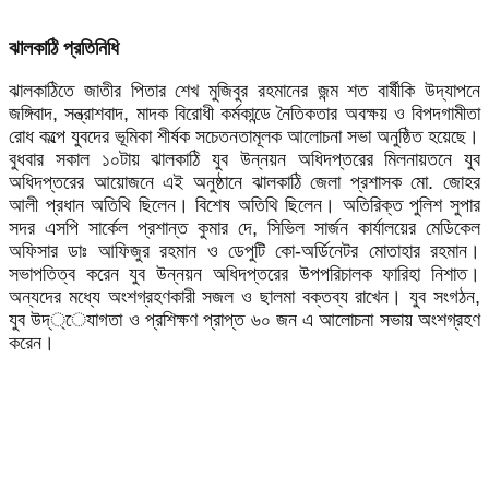
ঝালকাঠি প্রতিনিধি
ঝালকাঠিতে জাতীর পিতার শেখ মুজিবুর রহমানের জন্ম শত বার্ষীকি উদ্যাপনে
জঙ্গিবাদ, সন্ত্রাশবাদ, মাদক বিরোধী কর্মকান্ডে নৈতিকতার অবক্ষয় ও বিপদগামীতা
রোধ কল্পে যুবদের ভূমিকা শীর্ষক সচেতনতামূলক আলোচনা সভা অনুষ্ঠিত হয়েছে।
বুধবার সকাল ১০টায় ঝালকাঠি যুব উন্নয়ন অধিদপ্তরের মিলনায়তনে যুব
অধিদপ্তরের আয়োজনে এই অনুষ্ঠানে ঝালকাঠি জেলা প্রশাসক মো. জোহর
আলী প্রধান অতিথি ছিলেন। বিশেষ অতিথি ছিলেন। অতিরিক্ত পুলিশ সুপার
সদর এসপি সার্কেল প্রশান্ত কুমার দে, সিভিল সার্জন কার্যালয়ের মেডিকেল
অফিসার ডাঃ আফিজুর রহমান ও ডেপুটি কো-অর্ডিনেটর মোতাহার রহমান।
সভাপতিত্ব করেন যুব উন্নয়ন অধিদপ্তরের উপপরিচালক ফারিহা নিশাত।
অন্যদের মধ্যে অংশগ্রহণকারী সজল ও ছালমা বক্তব্য রাখেন। যুব সংগঠন,
যুব উদ্্েযাগতা ও প্রশিক্ষণ প্রাপ্ত ৬০ জন এ আলোচনা সভায় অংশগ্রহণ
করেন।