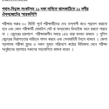
গ্যাস-বিদ্যুৎ সংকটসহ ১১ দফা দাবিতে ঝালকাঠিতে ১১ দলীয়
ঐক্যজোটের স্মারকলিপি
পরীক্ষার শুরুর ৩০ মিনিট পূর্বে পরীক্ষার্থীদের দেহ তল্লাশী কওে প্রবেশ করানো
হবে এবং কোন পরীক্ষার্থী মোবাইল সেট বা অন্যকোন ডিভাইজ বহন করতে পারবে
না । কেন্দ্রের চারপাশে পরীক্ষাকালীন সময়ে ১৪৪ ধারা বলবত থাকবে । পুলিশ
কেন্দ্রের নিরাপত্তার দায়িত্ব পালন করবে এবং সেনাবাহিনী টহলে থাকবে । জেলা
প্রশাসক পরীক্ষা সুন্দর ও নকল মুক্ত পরিবেশে কঠোর বিধিমালা মেনে পরীক্ষা
অনুষ্ঠানের ব্যাপারে সকলের সহযোগিতা কামনা করেন ।