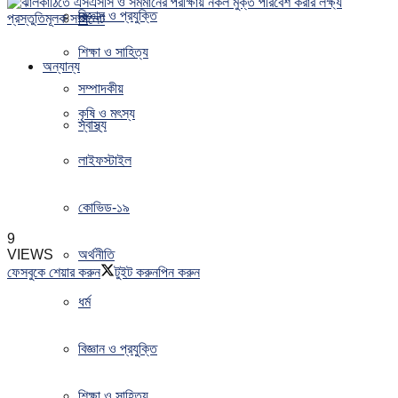
বিজ্ঞান ও প্রযুক্তি
সিলেট
শিক্ষা ও সাহিত্য
অন্যান্য
সম্পাদকীয়
কৃষি ও মৎস্য
স্বাস্থ্য
লাইফস্টাইল
কোভিড-১৯
9
VIEWS
অর্থনীতি
ফেসবুকে শেয়ার করুন
টুইট করুন
পিন করুন
ধর্ম
বিজ্ঞান ও প্রযুক্তি
শিক্ষা ও সাহিত্য