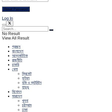
Log In
No Result
View All Result
প্রচ্ছদ
বাংলাদেশ
আন্তর্জাতিক
রাজনীতি
চাকরি
খেলা
ক্রিকেট
ফুটবল
হকি ও ব্যটমিন্টন
হাডুডু
বিনোদন
সারাদেশ
খুলনা
চট্টগ্রাম
ঢাকা