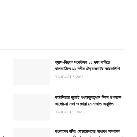
গ্যাস-বিদ্যুৎ সংকটসহ ১১ দফা দাবিতে
ঝালকাঠিতে ১১ দলীয় ঐক্যজোটের স্মারকলিপি
AUGUST 6, 2026
কাঠালিয়ায় জুলাই গণঅভ্যুত্থান দিবস উপলক্ষে
আলোচনা সভা ও দোয়া মোনাজাত অনুষ্ঠিত
AUGUST 5, 2026
বাংলাদেশ বক্সিং ফেডারেশনের সাধারণ সম্পাদক