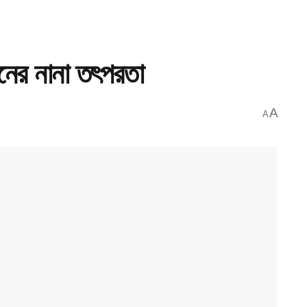
ের নানা তৎপরতা
A
A