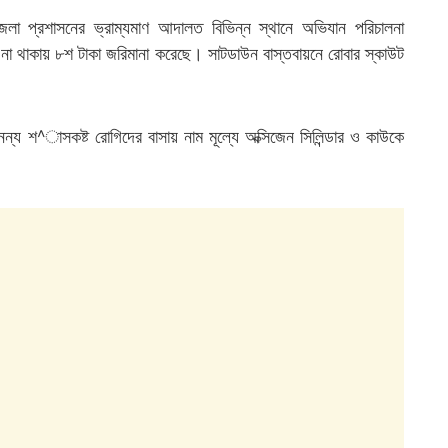
া প্রশাসনের ভ্রাম্যমাণ আদালত বিভিন্ন স্থানে অভিযান পরিচালনা
া থাকায় ৮শ টাকা জরিমানা করেছে। সাটডাউন বাস্তবায়নে রোবার স্কাউট
নন্য শ^াসকষ্ট রোগিদের বাসায় নাম মূল্যে অক্সিজেন সিলিন্ডার ও কাউকে