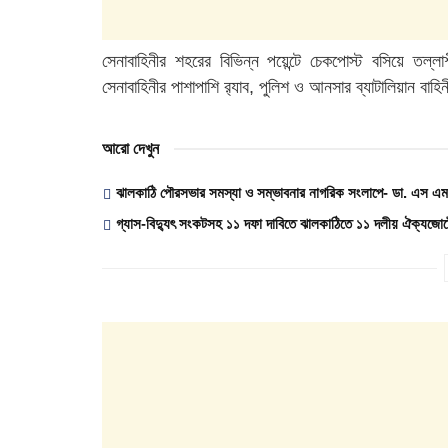
সেনাবাহিনীর শহরের বিভিন্ন পয়েন্টে চেকপোস্ট বসিয়ে তল
সেনাবাহিনীর পাশাপাশি র‌্যাব, পুলিশ ও আনসার ব্যাটালিয়ান বাহি
আরো দেখুন
ঝালকাঠি পৌরসভার সমস্যা ও সম্ভাবনার নাগরিক সংলাপে- ডা. এস এম জ
গ্যাস-বিদ্যুৎ সংকটসহ ১১ দফা দাবিতে ঝালকাঠিতে ১১ দলীয় ঐক্যজোটে