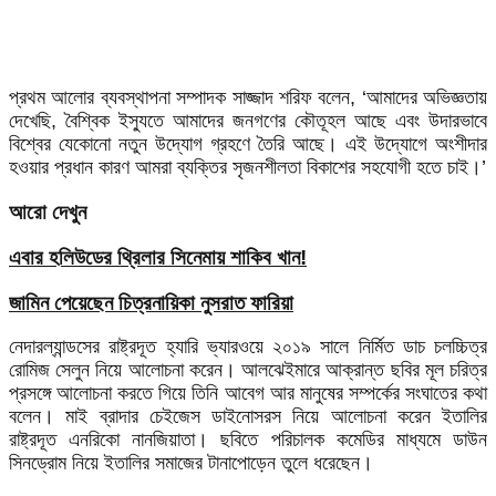
প্রথম আলোর ব্যবস্থাপনা সম্পাদক সাজ্জাদ শরিফ বলেন, ‘আমাদের অভিজ্ঞতায়
দেখেছি, বৈশ্বিক ইস্যুতে আমাদের জনগণের কৌতূহল আছে এবং উদারভাবে
বিশ্বের যেকোনো নতুন উদ্যোগ গ্রহণে তৈরি আছে। এই উদ্যোগে অংশীদার
হওয়ার প্রধান কারণ আমরা ব্যক্তির সৃজনশীলতা বিকাশের সহযোগী হতে চাই।’
আরো দেখুন
এবার হলিউডের থ্রিলার সিনেমায় শাকিব খান!
জামিন পেয়েছেন চিত্রনায়িকা নুসরাত ফারিয়া
নেদারল্যান্ডসের রাষ্ট্রদূত হ্যারি ভ্যারওয়ে ২০১৯ সালে নির্মিত ডাচ চলচ্চিত্র
রোমিজ সেলুন নিয়ে আলোচনা করেন। আলঝেইমারে আক্রান্ত ছবির মূল চরিত্র
প্রসঙ্গে আলোচনা করতে গিয়ে তিনি আবেগ আর মানুষের সম্পর্কের সংঘাতের কথা
বলেন। মাই ব্রাদার চেইজেস ডাইনোসরস নিয়ে আলোচনা করেন ইতালির
রাষ্ট্রদূত এনরিকো নানজিয়াতা। ছবিতে পরিচালক কমেডির মাধ্যমে ডাউন
সিনড্রোম নিয়ে ইতালির সমাজের টানাপোড়েন তুলে ধরেছেন।