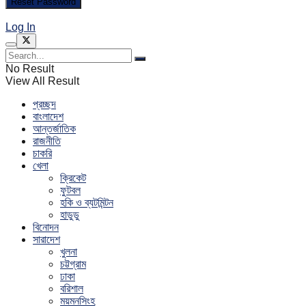
Log In
No Result
View All Result
প্রচ্ছদ
বাংলাদেশ
আন্তর্জাতিক
রাজনীতি
চাকরি
খেলা
ক্রিকেট
ফুটবল
হকি ও ব্যটমিন্টন
হাডুডু
বিনোদন
সারাদেশ
খুলনা
চট্টগ্রাম
ঢাকা
বরিশাল
ময়মনসিংহ