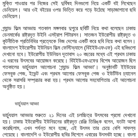
মুক্তি পাওয়ার পর নিজের সেই দুর্বিষহ দিনগুলো নিয়ে একটি বই লিখেছেন
ডেনিয়েল। আর ওই বইয়ের ওপর ভিত্তি করে গড়ে উঠেছে সাড়াজাগানো ছবি
ডেনিয়েল।
গ্র্যান্ড ফিল্ম আড্ডায় গতকাল মঙ্গলবার দুপুরে ছবিটি নিয়ে কথা বলেছেন ঢাকায়
ডেনমার্কের রাষ্ট্রদূত উইনি এসট্রাপ পিটারসন। সাতজন ইউরোপীয় রাষ্ট্রদূত ও
কূটনীতিক প্রতিনিধির প্রত্যেকে নিজ দেশের একটি করে ছবি নিয়ে কথা বলেন।
বাংলাদেশ ইউরোপীয় ইউনিয়ন ফিল্ম ফেস্টিভ্যালে (বিইইউএফএফ) এই ছবিগুলো
দেখানো হবে। ইউরোপীয় ইউনিয়ন দূতাবাস ২০ বছরের মধ্যে এই প্রথম ঢাকায়
এ ধরনের উৎসবের আয়োজন করেছে। বিইইউএফএফের বিশেষ আয়োজন ছিল
গতকালের ভার্চ্যুয়াল আলোচনা ‘গ্র্যান্ড ফিল্ম আড্ডা’। অনুষ্ঠানটি ইইউয়ের
ফেসবুক পেজ, ইভেন্ট এবং প্রথম আলোর ফেসবুক পেজ ও ইউটিউব চ্যানেল
থেকে সরাসরি সম্প্রচার করা হয়। প্রথম আলোর সহযোগিতায় এই আলোচনা
অনুষ্ঠিত হয়।
ভার্চ্যুয়াল আড্ডা
ভার্চ্যুয়াল আড্ডার শুরুতে ২১ দিনের এই চলচ্চিত্র উৎসবের প্রমো দেখানো
হয়। ঢাকায় ইউরোপীয় ইউনিয়নের রাষ্ট্রদূত রেঞ্জি তিরিঙ্ক বলেন, যতটা আশা
করেছিলাম, এখন পর্যন্ত মনে হচ্ছে, এই উৎসব তার চেয়ে বেশি সাফল্য
পেয়েছে। বাংলাদেশি ও ইউরোপীয় ছবির মিশেলে এবারের উৎসবটা হচ্ছে। বাংলা