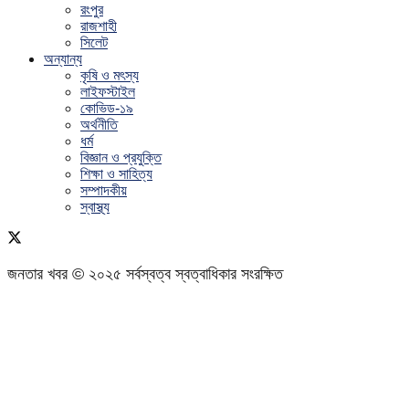
রংপুর
রাজশাহী
সিলেট
অন্যান্য
কৃষি ও মৎস্য
লাইফস্টাইল
কোভিড-১৯
অর্থনীতি
ধর্ম
বিজ্ঞান ও প্রযুক্তি
শিক্ষা ও সাহিত্য
সম্পাদকীয়
স্বাস্থ্য
জনতার খবর © ২০২৫ সর্বস্বত্ব স্বত্বাধিকার সংরক্ষিত