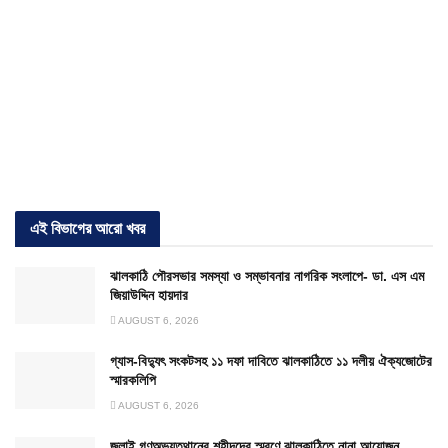
এই বিভাগের আরো খবর
ঝালকাঠি পৌরসভার সমস্যা ও সম্ভাবনার নাগরিক সংলাপে- ডা. এস এম
জিয়াউদ্দিন হায়দার
AUGUST 6, 2026
গ্যাস-বিদ্যুৎ সংকটসহ ১১ দফা দাবিতে ঝালকাঠিতে ১১ দলীয় ঐক্যজোটের
স্মারকলিপি
AUGUST 6, 2026
জুলাই গণঅভ্যুত্থানের শহীদদের স্মরণে ঝালকাঠিতে নানা আয়োজন