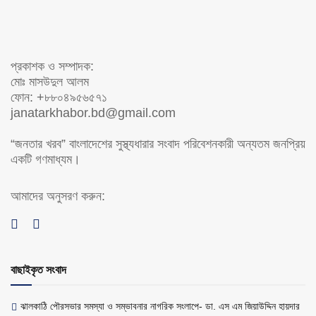
প্রকাশক ও সম্পাদক:
মোঃ মাসউদুল আলম
ফোন: +৮৮০৪৯৫৬৫৭১
janatarkhabor.bd@gmail.com
“জনতার খরব” বাংলাদেশের সুস্থ্যধারার সংবাদ পরিবেশনকারী অন্যতম জনপ্রিয়
একটি গণমাধ্যম।
আমাদের অনুসরণ করুন:
বাছাইকৃত সংবাদ
ঝালকাঠি পৌরসভার সমস্যা ও সম্ভাবনার নাগরিক সংলাপে- ডা. এস এম জিয়াউদ্দিন হায়দার