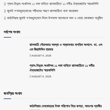
গ্যাস-বিদ্যুৎ সংকটসহ ১১ দফা দাবিতে ঝালকাঠিতে ১১ দলীয় ঐক্যজোটের স্মারকলিপি
জুলাই গণঅভ্যুত্থানের শহীদদের স্মরণে ঝালকাঠিতে নানা আয়োজন
কাঠালিয়ায় জুলাই গণঅভ্যুত্থান দিবস উপলক্ষে আলোচনা সভা ও দোয়া মোনাজাত অনুষ্ঠিত
সর্বশেষ সংবাদ
ঝালকাঠি পৌরসভার সমস্যা ও সম্ভাবনার নাগরিক সংলাপে- ডা. এস
এম জিয়াউদ্দিন হায়দার
AUGUST 6, 2026
গ্যাস-বিদ্যুৎ সংকটসহ ১১ দফা দাবিতে ঝালকাঠিতে ১১ দলীয়
ঐক্যজোটের স্মারকলিপি
AUGUST 6, 2026
জনপ্রিয় সংবাদ
কাঠালিয়ায় দেনমোহরের টাকা পরিশোধ নিয়ে ঝগড়া, অতঃপর স্বামীর