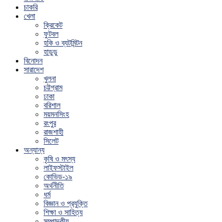
চাকরি
খেলা
ক্রিকেট
ফুটবল
হকি ও ব্যটমিন্টন
হাডুডু
বিনোদন
সারাদেশ
খুলনা
চট্টগ্রাম
ঢাকা
বরিশাল
ময়মনসিংহ
রংপুর
রাজশাহী
সিলেট
অন্যান্য
কৃষি ও মৎস্য
লাইফস্টাইল
কোভিড-১৯
অর্থনীতি
ধর্ম
বিজ্ঞান ও প্রযুক্তি
শিক্ষা ও সাহিত্য
সম্পাদকীয়