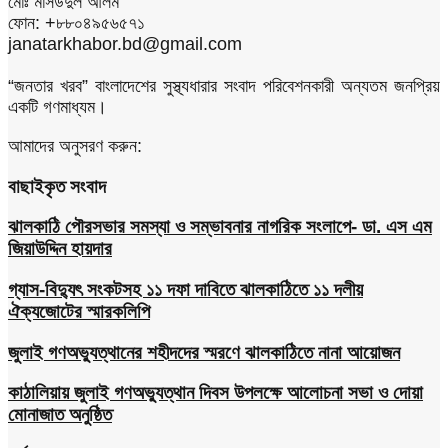
মোঃ মাসউদুল আলম
ফোন: +৮৮০৪৯৫৬৫৭১
janatarkhabor.bd@gmail.com
“জনতার খরব” বাংলাদেশের সুস্থ্যধারার সংবাদ পরিবেশনকারী অন্যতম জনপ্রিয়
একটি গণমাধ্যম।
আমাদের অনুসরণ করুন:
বাছাইকৃত সংবাদ
ঝালকাঠি পৌরসভার সমস্যা ও সম্ভাবনার নাগরিক সংলাপে- ডা. এস এম
জিয়াউদ্দিন হায়দার
গ্যাস-বিদ্যুৎ সংকটসহ ১১ দফা দাবিতে ঝালকাঠিতে ১১ দলীয়
ঐক্যজোটের স্মারকলিপি
জুলাই গণঅভ্যুত্থানের শহীদদের স্মরণে ঝালকাঠিতে নানা আয়োজন
কাঠালিয়ায় জুলাই গণঅভ্যুত্থান দিবস উপলক্ষে আলোচনা সভা ও দোয়া
মোনাজাত অনুষ্ঠিত