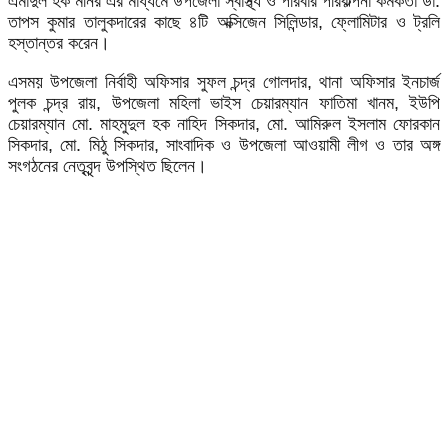
এমাদুল হক মনির এর মাধ্যমে উপজেলা স্বাস্থ্য ও পরিবার পরিকল্পনা কর্মকর্তা ডা.
তাপস কুমার তালুকদারের কাছে ৪টি অক্সিজেন সিলিন্ডার, ফ্লোমিটার ও ট্রলি
হস্তান্তর করেন।
এসময় উপজেলা নির্বাহী অফিসার সুফল চন্দ্র গোলদার, থানা অফিসার ইনচার্জ
পুলক চন্দ্র রায়, উপজেলা মহিলা ভাইস চেয়ারম্যান ফাতিমা খানম, ইউপি
চেয়ারম্যান মো. মাহমুদুল হক নাহিদ সিকদার, মো. আমিরুল ইসলাম ফোরকান
সিকদার, মো. মিঠু সিকদার, সাংবাদিক ও উপজেলা আওয়ামী লীগ ও তার অঙ্গ
সংগঠনের নেতৃবৃন্দ উপস্থিত ছিলেন।