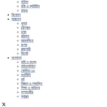
ফুটবল
হকি ও ব্যটমিন্টন
হাডুডু
বিনোদন
সারাদেশ
খুলনা
চট্টগ্রাম
ঢাকা
বরিশাল
ময়মনসিংহ
রংপুর
রাজশাহী
সিলেট
অন্যান্য
কৃষি ও মৎস্য
লাইফস্টাইল
কোভিড-১৯
অর্থনীতি
ধর্ম
বিজ্ঞান ও প্রযুক্তি
শিক্ষা ও সাহিত্য
সম্পাদকীয়
স্বাস্থ্য