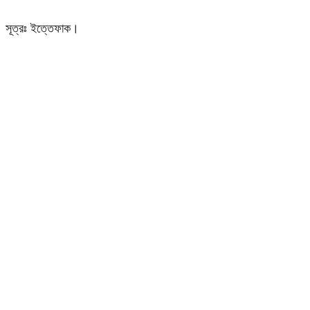
সূত্রঃ ইত্তেফাক।