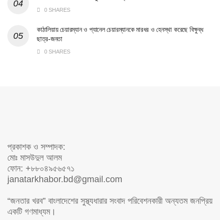
0 SHARES
কাঠালিয়ায় চেয়ারম্যান ও প্যানেল চেয়ারম্যানকে মারধর ও হেনস্থা করেছে বিক্ষুব্ধ
ছাত্র-জনতা
0 SHARES
প্রকাশক ও সম্পাদক:
মোঃ মাসউদুল আলম
ফোন: +৮৮০৪৯৫৬৫৭১
janatarkhabor.bd@gmail.com
“জনতার খরব” বাংলাদেশের সুস্থ্যধারার সংবাদ পরিবেশনকারী অন্যতম জনপ্রিয়
একটি গণমাধ্যম।