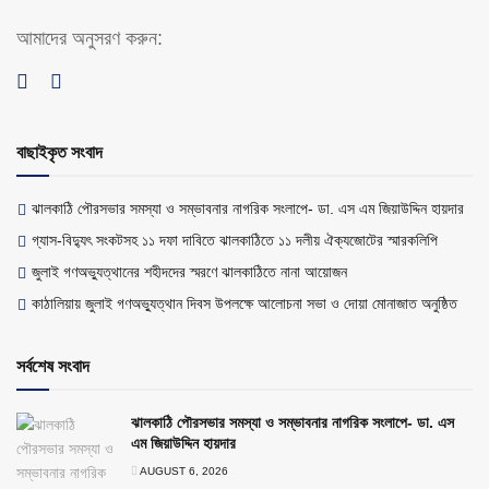
আমাদের অনুসরণ করুন:
বাছাইকৃত সংবাদ
ঝালকাঠি পৌরসভার সমস্যা ও সম্ভাবনার নাগরিক সংলাপে- ডা. এস এম জিয়াউদ্দিন হায়দার
গ্যাস-বিদ্যুৎ সংকটসহ ১১ দফা দাবিতে ঝালকাঠিতে ১১ দলীয় ঐক্যজোটের স্মারকলিপি
জুলাই গণঅভ্যুত্থানের শহীদদের স্মরণে ঝালকাঠিতে নানা আয়োজন
কাঠালিয়ায় জুলাই গণঅভ্যুত্থান দিবস উপলক্ষে আলোচনা সভা ও দোয়া মোনাজাত অনুষ্ঠিত
সর্বশেষ সংবাদ
ঝালকাঠি পৌরসভার সমস্যা ও সম্ভাবনার নাগরিক সংলাপে- ডা. এস
এম জিয়াউদ্দিন হায়দার
AUGUST 6, 2026