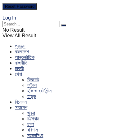
Log In
No Result
View All Result
প্রচ্ছদ
বাংলাদেশ
আন্তর্জাতিক
রাজনীতি
চাকরি
খেলা
ক্রিকেট
ফুটবল
হকি ও ব্যটমিন্টন
হাডুডু
বিনোদন
সারাদেশ
খুলনা
চট্টগ্রাম
ঢাকা
বরিশাল
ময়মনসিংহ