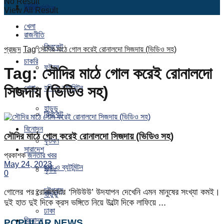
No Result
চাকরি
আন্তর্জাতিক
View All Result
খেলা
রাজনীতি
ক্রিকেট
প্রচ্ছদ
Tag
সৌদির মাঠে গোল করেই রোনালদো সিজদায় (ভিডিও সহ)
চাকরি
ফুটবল
Tag:
সৌদির মাঠে গোল করেই রোনালদো
সিজদায় (ভিডিও সহ)
খেলা
হকি ও ব্যটমিন্টন
হাডুডু
ক্রিকেট
বিনোদন
সৌদির মাঠে গোল করেই রোনালদো সিজদায় (ভিডিও সহ)
ফুটবল
সারাদেশ
প্রকাশক
জনতার খবর
May 24, 2023
হকি ও ব্যটমিন্টন
খুলনা
0
চট্টগ্রাম
গোলের পর রোনালদোর ‘সিউউউ’ উদযাপন দেখেনি এমন মানুষের সংখ্যা কমই।
হাডুডু
দুই হাত দুই দিকে ক্রস ভঙ্গিতে নিয়ে উল্টো দিকে লাফিয়ে ...
ঢাকা
বিনোদন
POPULAR NEWS