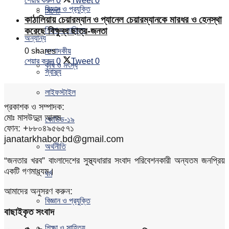
শেয়ার করুন
0
Tweet
0
বিজ্ঞান ও প্রযুক্তি
সিলেট
কাঠালিয়ায় চেয়ারম্যান ও প্যানেল চেয়ারম্যানকে মারধর ও হেনস্থা
শিক্ষা ও সাহিত্য
করেছে বিক্ষুব্ধ ছাত্র-জনতা
অন্যান্য
0 shares
সম্পাদকীয়
শেয়ার করুন
0
Tweet
0
কৃষি ও মৎস্য
স্বাস্থ্য
লাইফস্টাইল
প্রকাশক ও সম্পাদক:
মোঃ মাসউদুল আলম
কোভিড-১৯
ফোন: +৮৮০৪৯৫৬৫৭১
janatarkhabor.bd@gmail.com
অর্থনীতি
“জনতার খরব” বাংলাদেশের সুস্থ্যধারার সংবাদ পরিবেশনকারী অন্যতম জনপ্রিয়
একটি গণমাধ্যম।
ধর্ম
আমাদের অনুসরণ করুন:
বিজ্ঞান ও প্রযুক্তি
বাছাইকৃত সংবাদ
শিক্ষা ও সাহিত্য