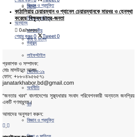
বিজ্ঞান ও প্রযুক্তি
সিলেট
কাঠালিয়ায় চেয়ারম্যান ও প্যানেল চেয়ারম্যানকে মারধর ও হেনস্থা
করেছে বিক্ষুব্ধ ছাত্র-জনতা
শিক্ষা ও সাহিত্য
অন্যান্য
0 shares
সম্পাদকীয়
শেয়ার করুন
0
Tweet
0
কৃষি ও মৎস্য
স্বাস্থ্য
লাইফস্টাইল
প্রকাশক ও সম্পাদক:
মোঃ মাসউদুল আলম
কোভিড-১৯
ফোন: +৮৮০৪৯৫৬৫৭১
janatarkhabor.bd@gmail.com
অর্থনীতি
“জনতার খরব” বাংলাদেশের সুস্থ্যধারার সংবাদ পরিবেশনকারী অন্যতম জনপ্রিয়
একটি গণমাধ্যম।
ধর্ম
আমাদের অনুসরণ করুন:
বিজ্ঞান ও প্রযুক্তি
শিক্ষা ও সাহিত্য