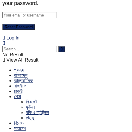
your password.
Log In
No Result
View All Result
প্রচ্ছদ
বাংলাদেশ
আন্তর্জাতিক
রাজনীতি
চাকরি
খেলা
ক্রিকেট
ফুটবল
হকি ও ব্যটমিন্টন
হাডুডু
বিনোদন
সারাদেশ