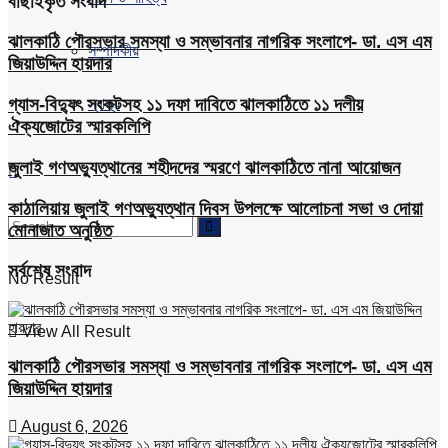
বাছাইকৃত সংবাদ
ঝালকাঠি পৌরসভার সমস্যা ও সম্ভাবনার নাগরিক সংলাপে- ডা. এস এম
সম্পাদকীয়
জিয়াউদ্দিন হায়দার
গ্যাস-বিদ্যুৎ সংকটসহ ১১ দফা দাবিতে ঝালকাঠিতে ১১ দলীয়
স্বাস্থ্য
ঐক্যজোটের স্মারকলিপি
জুলাই গণঅভ্যুত্থানের শহীদদের স্মরণে ঝালকাঠিতে নানা আয়োজন
কাঠালিয়ায় জুলাই গণঅভ্যুত্থান দিবস উপলক্ষে আলোচনা সভা ও দোয়া
মোনাজাত অনুষ্ঠিত
সর্বশেষ সংবাদ
No Result
View All Result
ঝালকাঠি পৌরসভার সমস্যা ও সম্ভাবনার নাগরিক সংলাপে- ডা. এস এম
জিয়াউদ্দিন হায়দার
August 6, 2026