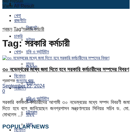
No Result
চাকরি
আন্তর্জাতিক
View All Result
খেলা
রাজনীতি
ক্রিকেট
প্রচ্ছদ
Tag
সরকারি কর্মচারী
চাকরি
ফুটবল
Tag:
সরকারি কর্মচারী
খেলা
হকি ও ব্যটমিন্টন
হাডুডু
ক্রিকেট
৩০ নভেম্বরের মধ্যে জমা দিতে হবে সরকারি কর্মচারীদের সম্পদের বিবরণ
বিনোদন
প্রকাশক
জনতার খবর
ফুটবল
September 22, 2024
সারাদেশ
0
হকি ও ব্যটমিন্টন
খুলনা
সরকারি কর্মকর্তা-কর্মচারীদের আগামী ৩০ নভেম্বরের মধ্যে সম্পদ বিবরণী জমা
দিতে হবে বলে জানিয়েছেন জনপ্রশাসন মন্ত্রণালয়ের সিনিয়র সচিব ড. মো.
চট্টগ্রাম
হাডুডু
মোখলেস ...
ঢাকা
POPULAR NEWS
বিনোদন