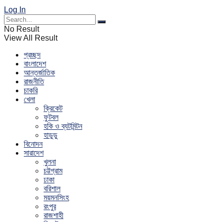
Log In
No Result
View All Result
প্রচ্ছদ
বাংলাদেশ
আন্তর্জাতিক
রাজনীতি
চাকরি
খেলা
ক্রিকেট
ফুটবল
হকি ও ব্যটমিন্টন
হাডুডু
বিনোদন
সারাদেশ
খুলনা
চট্টগ্রাম
ঢাকা
বরিশাল
ময়মনসিংহ
রংপুর
রাজশাহী