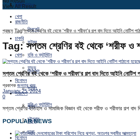
No Result
চাকরি
আন্তর্জাতিক
View All Result
খেলা
রাজনীতি
ক্রিকেট
প্রচ্ছদ
Tag
সপ্তম শ্রেণির বই থেকে ‘শরীফ ও শরীফা’র গল্প বাদ দিতে আইনি নোটিশ পা
চাকরি
ফুটবল
Tag:
সপ্তম শ্রেণির বই থেকে ‘শরীফ ও শ
খেলা
হকি ও ব্যটমিন্টন
হাডুডু
ক্রিকেট
সপ্তম শ্রেণির বই থেকে ‘শরীফ ও শরীফা’র গল্প বাদ দিতে আইনি নোটিশ 
বিনোদন
প্রকাশক
জনতার খবর
ফুটবল
January 25, 2024
সারাদেশ
0
হকি ও ব্যটমিন্টন
খুলনা
সপ্তম শ্রেণির ইতিহাস ও সামাজিক বিজ্ঞান বই থেকে শরীফ ও শরীফার গল্প বাদ 
চট্টগ্রাম
POPULAR NEWS
হাডুডু
ঢাকা
বিনোদন