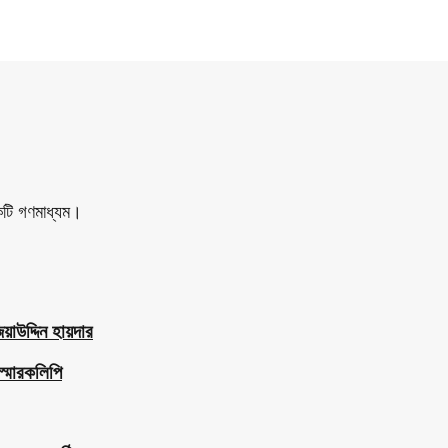
একটি গণমাধ্যম।
াউদ্দিন হায়দার
স্মারকলিপি