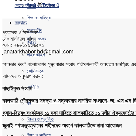
শেয়ার করুন
0
Tweet
0
বিজ্ঞান ও প্রযুক্তি
সিলেট
শিক্ষা ও সাহিত্য
অন্যান্য
সম্পাদকীয়
প্রকাশক ও সম্পাদক:
মোঃ মাসউদুল আলম
কৃষি ও মৎস্য
স্বাস্থ্য
ফোন: +৮৮০৪৯৫৬৫৭১
janatarkhabor.bd@gmail.com
লাইফস্টাইল
“জনতার খরব” বাংলাদেশের সুস্থ্যধারার সংবাদ পরিবেশনকারী অন্যতম জনপ্রিয় 
কোভিড-১৯
আমাদের অনুসরণ করুন:
অর্থনীতি
বাছাইকৃত সংবাদ
ঝালকাঠি পৌরসভার সমস্যা ও সম্ভাবনার নাগরিক সংলাপে- ডা. এস এম জিয়
ধর্ম
গ্যাস-বিদ্যুৎ সংকটসহ ১১ দফা দাবিতে ঝালকাঠিতে ১১ দলীয় ঐক্যজোটের 
বিজ্ঞান ও প্রযুক্তি
জুলাই গণঅভ্যুত্থানের শহীদদের স্মরণে ঝালকাঠিতে নানা আয়োজন
শিক্ষা ও সাহিত্য