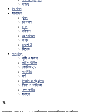
হাডুডু
বিনোদন
সারাদেশ
খুলনা
চট্টগ্রাম
ঢাকা
বরিশাল
ময়মনসিংহ
রংপুর
রাজশাহী
সিলেট
অন্যান্য
কৃষি ও মৎস্য
লাইফস্টাইল
কোভিড-১৯
অর্থনীতি
ধর্ম
বিজ্ঞান ও প্রযুক্তি
শিক্ষা ও সাহিত্য
সম্পাদকীয়
স্বাস্থ্য