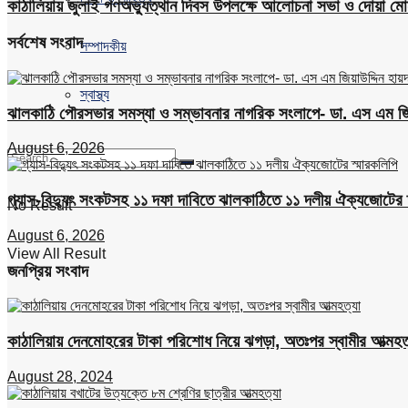
কাঠালিয়ায় জুলাই গণঅভ্যুত্থান দিবস উপলক্ষে আলোচনা সভা ও দোয়া মোন
সর্বশেষ সংবাদ
সম্পাদকীয়
স্বাস্থ্য
ঝালকাঠি পৌরসভার সমস্যা ও সম্ভাবনার নাগরিক সংলাপে- ডা. এস এম জিয়
August 6, 2026
গ্যাস-বিদ্যুৎ সংকটসহ ১১ দফা দাবিতে ঝালকাঠিতে ১১ দলীয় ঐক্যজোটের 
No Result
August 6, 2026
View All Result
জনপ্রিয় সংবাদ
কাঠালিয়ায় দেনমোহরের টাকা পরিশোধ নিয়ে ঝগড়া, অতঃপর স্বামীর আত্মহত
August 28, 2024