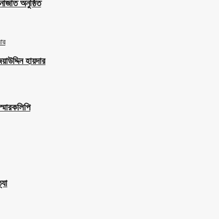
াজাত অনুষ্ঠিত
াউদ্দিন হায়দার
স্মারকলিপি
্যা