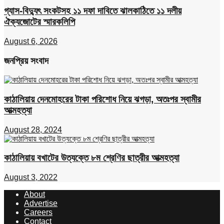
গ্যাস-বিদ্যুৎ সংকটসহ ১১ দফা দাবিতে ঝালকাঠিতে ১১ দলীয়
ঐক্যজোটের স্মারকলিপি
August 6, 2026
জনপ্রিয় সংবাদ
কাঠালিয়ায় দেনমোহরের টাকা পরিশোধ নিয়ে ঝগড়া, অতঃপর স্বামীর
আত্মহত্যা
August 28, 2024
কাঠালিয়ায় বখাটের উত্যক্তে ৮ম শ্রেণির ছাত্রীর আত্মহত্যা
August 3, 2022
About
Advertise
Careers
Contact