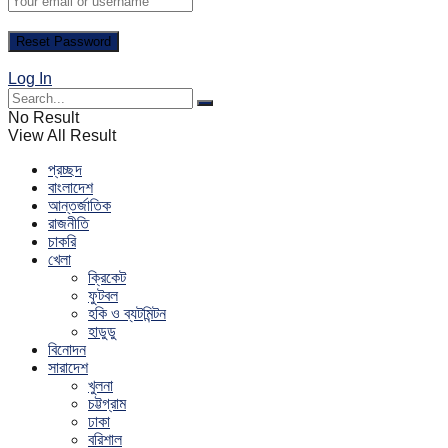
Log In
No Result
View All Result
প্রচ্ছদ
বাংলাদেশ
আন্তর্জাতিক
রাজনীতি
চাকরি
খেলা
ক্রিকেট
ফুটবল
হকি ও ব্যটমিন্টন
হাডুডু
বিনোদন
সারাদেশ
খুলনা
চট্টগ্রাম
ঢাকা
বরিশাল