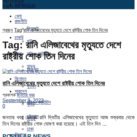
No Result
চাকরি
আন্তর্জাতিক
View All Result
খেলা
রাজনীতি
ক্রিকেট
প্রচ্ছদ
Tag
রানি এলিজাবেথের মৃত্যুতে দেশে রাষ্ট্রীয় শোক তিন দিনের
চাকরি
ফুটবল
Tag:
রানি এলিজাবেথের মৃত্যুতে দেশে
রাষ্ট্রীয় শোক তিন দিনের
খেলা
হকি ও ব্যটমিন্টন
হাডুডু
ক্রিকেট
বিনোদন
রানি এলিজাবেথের মৃত্যুতে দেশে রাষ্ট্রীয় শোক তিন দিনের
ফুটবল
সারাদেশ
প্রকাশক
জনতার খবর
September 9, 2022
হকি ও ব্যটমিন্টন
খুলনা
0
চট্টগ্রাম
জনতার খবর ডেস্কঃ রানি দ্বিতীয় এলিজাবেথের মৃত্যুতে আজ শুক্রবার থেকে
হাডুডু
তিন দিনের রাষ্ট্রীয় শোক ঘোষণা করা হয়েছে। এই তিন দিন ...
ঢাকা
বিনোদন
POPULAR NEWS