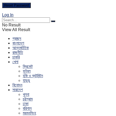
Log In
No Result
View All Result
প্রচ্ছদ
বাংলাদেশ
আন্তর্জাতিক
রাজনীতি
চাকরি
খেলা
ক্রিকেট
ফুটবল
হকি ও ব্যটমিন্টন
হাডুডু
বিনোদন
সারাদেশ
খুলনা
চট্টগ্রাম
ঢাকা
বরিশাল
ময়মনসিংহ