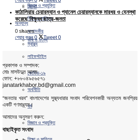
শেয়ার করুন
0
Tweet
0
বিজ্ঞান ও প্রযুক্তি
সিলেট
কাঠালিয়ায় চেয়ারম্যান ও প্যানেল চেয়ারম্যানকে মারধর ও হেনস্থা
শিক্ষা ও সাহিত্য
করেছে বিক্ষুব্ধ ছাত্র-জনতা
অন্যান্য
0 shares
সম্পাদকীয়
শেয়ার করুন
0
Tweet
0
কৃষি ও মৎস্য
স্বাস্থ্য
লাইফস্টাইল
প্রকাশক ও সম্পাদক:
মোঃ মাসউদুল আলম
কোভিড-১৯
ফোন: +৮৮০৪৯৫৬৫৭১
janatarkhabor.bd@gmail.com
অর্থনীতি
“জনতার খরব” বাংলাদেশের সুস্থ্যধারার সংবাদ পরিবেশনকারী অন্যতম জনপ্রিয়
একটি গণমাধ্যম।
ধর্ম
আমাদের অনুসরণ করুন:
বিজ্ঞান ও প্রযুক্তি
বাছাইকৃত সংবাদ
শিক্ষা ও সাহিত্য