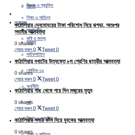
বিজ্ঞান ও প্রযুক্তি
সিলেট
শিক্ষা ও সাহিত্য
অন্যান্য
কাঠালিয়ায় দেনমোহরের টাকা পরিশোধ নিয়ে ঝগড়া, অতঃপর
সম্পাদকীয়
স্বামীর আত্মহত্যা
কৃষি ও মৎস্য
স্বাস্থ্য
0 shares
শেয়ার করুন
0
Tweet
0
লাইফস্টাইল
কাঠালিয়ায় বখাটের উত্যক্তে ৮ম শ্রেণির ছাত্রীর আত্মহত্যা
কোভিড-১৯
0 shares
শেয়ার করুন
0
Tweet
0
অর্থনীতি
কাঠালিয়ায় গাছ থেকে পরে দিন মজুরের মৃত্যু
ধর্ম
0 shares
শেয়ার করুন
0
Tweet
0
বিজ্ঞান ও প্রযুক্তি
কাঠালিয়ায় গলায় ফাঁস দিয়ে যুবকের আত্মহত্যা
0 shares
শিক্ষা ও সাহিত্য