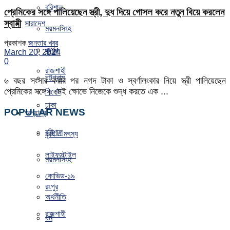
বরিশাল
প্রেমিকের সঙ্গে পালিয়েছেন স্ত্রী, দুধ দিয়ে গোসল করে নতুন বিয়ে করলেন
স্বামী
সারাদেশ
ময়মনসিংহ
প্রকাশক
জনতার খবর
রংপুর
খুলনা
March 20, 2024
0
রাজশাহী
চট্টগ্রাম
৬ বছর সংসার করার পর নগদ টাকা ও স্বর্ণালংকার নিয়ে স্ত্রী পালিয়েছেন
প্রেমিকের সঙ্গে। সেই ক্ষোভে নিজেকে শুদ্ধ করতে এক ...
সিলেট
ঢাকা
POPULAR NEWS
অন্যান্য
বরিশাল
কৃষি ও মৎস্য
লাইফস্টাইল
ময়মনসিংহ
কোভিড-১৯
রংপুর
অর্থনীতি
রাজশাহী
ধর্ম