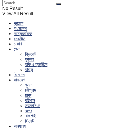
No Result
View All Result
প্রচ্ছদ
বাংলাদেশ
আন্তর্জাতিক
রাজনীতি
চাকরি
খেলা
ক্রিকেট
ফুটবল
হকি ও ব্যটমিন্টন
হাডুডু
বিনোদন
সারাদেশ
খুলনা
চট্টগ্রাম
ঢাকা
বরিশাল
ময়মনসিংহ
রংপুর
রাজশাহী
সিলেট
অন্যান্য