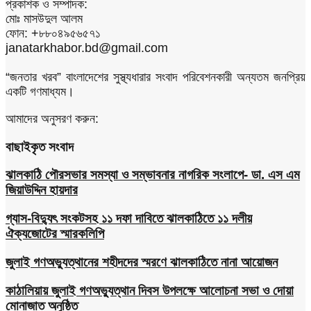
প্রকাশক ও সম্পাদক:
মোঃ মাসউদুল আলম
ফোন: +৮৮০৪৯৫৬৫৭১
janatarkhabor.bd@gmail.com
“জনতার খরব” বাংলাদেশের সুস্থ্যধারার সংবাদ পরিবেশনকারী অন্যতম জনপ্রিয়
একটি গণমাধ্যম।
আমাদের অনুসরণ করুন:
বাছাইকৃত সংবাদ
ঝালকাঠি পৌরসভার সমস্যা ও সম্ভাবনার নাগরিক সংলাপে- ডা. এস এম
জিয়াউদ্দিন হায়দার
গ্যাস-বিদ্যুৎ সংকটসহ ১১ দফা দাবিতে ঝালকাঠিতে ১১ দলীয়
ঐক্যজোটের স্মারকলিপি
জুলাই গণঅভ্যুত্থানের শহীদদের স্মরণে ঝালকাঠিতে নানা আয়োজন
কাঠালিয়ায় জুলাই গণঅভ্যুত্থান দিবস উপলক্ষে আলোচনা সভা ও দোয়া
মোনাজাত অনুষ্ঠিত