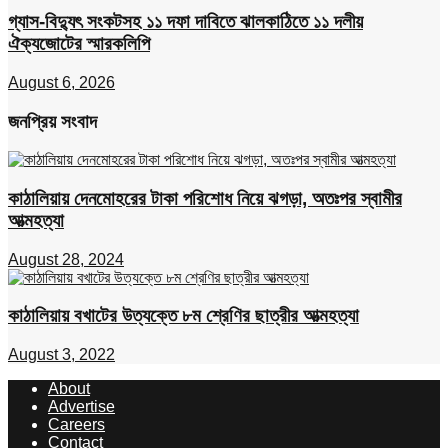
গ্যাস-বিদ্যুৎ সংকটসহ ১১ দফা দাবিতে ঝালকাঠিতে ১১ দলীয়
ঐক্যজোটের স্মারকলিপি
August 6, 2026
জনপ্রিয় সংবাদ
কাঠালিয়ায় দেনমোহরের টাকা পরিশোধ নিয়ে ঝগড়া, অতঃপর স্বামীর
আত্মহত্যা
August 28, 2024
কাঠালিয়ায় বখাটের উত্যক্তে ৮ম শ্রেণির ছাত্রীর আত্মহত্যা
August 3, 2022
About
Advertise
Careers
Contact