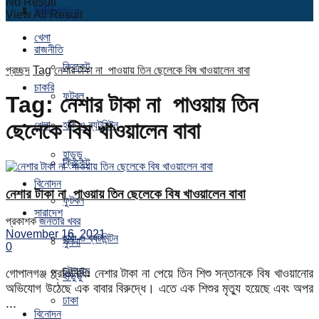
No Result
চাকরি
আন্তর্জাতিক
View All Result
খেলা
রাজনীতি
ক্রিকেট
প্রচ্ছদ
Tag
নেশার টাকা না পাওয়ায় তিন ছেলেকে বিষ খাওয়ালেন বাবা
চাকরি
ফুটবল
Tag:
নেশার টাকা না পাওয়ায় তিন
ছেলেকে বিষ খাওয়ালেন বাবা
খেলা
হকি ও ব্যটমিন্টন
হাডুডু
ক্রিকেট
বিনোদন
নেশার টাকা না পাওয়ায় তিন ছেলেকে বিষ খাওয়ালেন বাবা
ফুটবল
সারাদেশ
প্রকাশক
জনতার খবর
November 16, 2021
হকি ও ব্যটমিন্টন
খুলনা
0
চট্টগ্রাম
গোপালগঞ্জ প্রতিনিধিঃ নেশার টাকা না পেয়ে তিন শিশু সন্তানকে বিষ খাওয়ানোর
হাডুডু
অভিযোগ উঠেছে এক বাবার বিরুদ্ধে। এতে এক শিশুর মৃত্যু হয়েছে এবং অপর
ঢাকা
...
বিনোদন