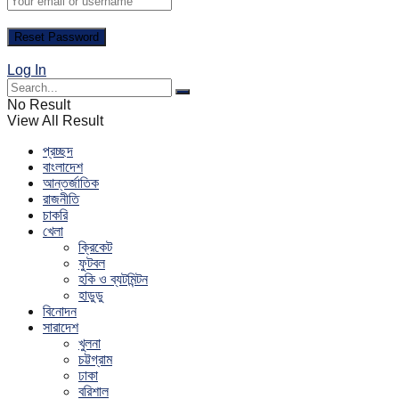
Log In
No Result
View All Result
প্রচ্ছদ
বাংলাদেশ
আন্তর্জাতিক
রাজনীতি
চাকরি
খেলা
ক্রিকেট
ফুটবল
হকি ও ব্যটমিন্টন
হাডুডু
বিনোদন
সারাদেশ
খুলনা
চট্টগ্রাম
ঢাকা
বরিশাল