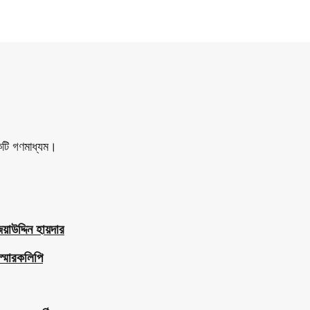
একটি গণমাধ্যম।
াউদ্দিন হায়দার
স্মারকলিপি