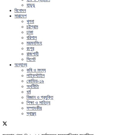
হাডুডু
বিনোদন
সারাদেশ
খুলনা
চট্টগ্রাম
ঢাকা
বরিশাল
ময়মনসিংহ
রংপুর
রাজশাহী
সিলেট
অন্যান্য
কৃষি ও মৎস্য
লাইফস্টাইল
কোভিড-১৯
অর্থনীতি
ধর্ম
বিজ্ঞান ও প্রযুক্তি
শিক্ষা ও সাহিত্য
সম্পাদকীয়
স্বাস্থ্য