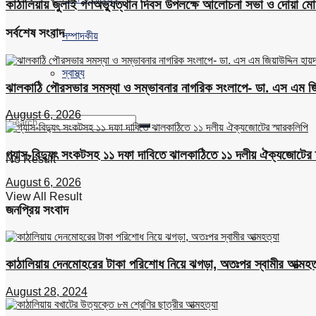
কাঠালিয়ায় জুলাই গণঅভ্যুত্থান দিবস উপলক্ষে আলোচনা সভা ও দোয়া মোন
সর্বশেষ সংবাদ
সম্পাদকীয়
স্বাস্থ্য
ঝালকাঠি পৌরসভার সমস্যা ও সম্ভাবনার নাগরিক সংলাপে- ডা. এস এম জিয়
August 6, 2026
গ্যাস-বিদ্যুৎ সংকটসহ ১১ দফা দাবিতে ঝালকাঠিতে ১১ দলীয় ঐক্যজোটের 
No Result
August 6, 2026
View All Result
জনপ্রিয় সংবাদ
কাঠালিয়ায় দেনমোহরের টাকা পরিশোধ নিয়ে ঝগড়া, অতঃপর স্বামীর আত্মহত
August 28, 2024