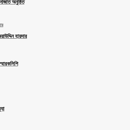
াজাত অনুষ্ঠিত
াউদ্দিন হায়দার
স্মারকলিপি
্যা