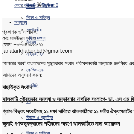
শেয়ার করুন
0
Tweet
0
বিজ্ঞান ও প্রযুক্তি
সিলেট
শিক্ষা ও সাহিত্য
অন্যান্য
সম্পাদকীয়
প্রকাশক ও সম্পাদক:
মোঃ মাসউদুল আলম
কৃষি ও মৎস্য
স্বাস্থ্য
ফোন: +৮৮০৪৯৫৬৫৭১
janatarkhabor.bd@gmail.com
লাইফস্টাইল
“জনতার খরব” বাংলাদেশের সুস্থ্যধারার সংবাদ পরিবেশনকারী অন্যতম জনপ্রিয় 
কোভিড-১৯
আমাদের অনুসরণ করুন:
অর্থনীতি
বাছাইকৃত সংবাদ
ঝালকাঠি পৌরসভার সমস্যা ও সম্ভাবনার নাগরিক সংলাপে- ডা. এস এম জিয়
ধর্ম
গ্যাস-বিদ্যুৎ সংকটসহ ১১ দফা দাবিতে ঝালকাঠিতে ১১ দলীয় ঐক্যজোটের 
বিজ্ঞান ও প্রযুক্তি
জুলাই গণঅভ্যুত্থানের শহীদদের স্মরণে ঝালকাঠিতে নানা আয়োজন
শিক্ষা ও সাহিত্য