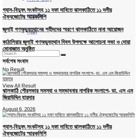
গ্যাস-বিদ্যুৎ সংকটসহ ১১ দফা দাবিতে ঝালকাঠিতে ১১ দলীয়
সম্পাদকীয়
ঐক্যজোটের স্মারকলিপি
জুলাই গণঅভ্যুত্থানের শহীদদের স্মরণে ঝালকাঠিতে নানা আয়োজন
স্বাস্থ্য
কাঠালিয়ায় জুলাই গণঅভ্যুত্থান দিবস উপলক্ষে আলোচনা সভা ও দোয়া
মোনাজাত অনুষ্ঠিত
সর্বশেষ সংবাদ
No Result
View All Result
ঝালকাঠি পৌরসভার সমস্যা ও সম্ভাবনার নাগরিক সংলাপে- ডা. এস এম
জিয়াউদ্দিন হায়দার
August 6, 2026
গ্যাস-বিদ্যুৎ সংকটসহ ১১ দফা দাবিতে ঝালকাঠিতে ১১ দলীয়
ঐক্যজোটের স্মারকলিপি