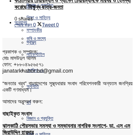
কাঠালিয়ায় চেয়ারম্যান ও প্যানেল চেয়ারম্যানকে মারধর ও হেনস্থা
বিজ্ঞান ও প্রযুক্তি
সিলেট
করেছে বিক্ষুব্ধ ছাত্র-জনতা
শিক্ষা ও সাহিত্য
0 shares
অন্যান্য
শেয়ার করুন
0
Tweet
0
সম্পাদকীয়
কৃষি ও মৎস্য
স্বাস্থ্য
প্রকাশক ও সম্পাদক:
লাইফস্টাইল
মোঃ মাসউদুল আলম
ফোন: +৮৮০৪৯৫৬৫৭১
janatarkhabor.bd@gmail.com
কোভিড-১৯
“জনতার খরব” বাংলাদেশের সুস্থ্যধারার সংবাদ পরিবেশনকারী অন্যতম জনপ্রিয়
অর্থনীতি
একটি গণমাধ্যম।
আমাদের অনুসরণ করুন:
ধর্ম
বাছাইকৃত সংবাদ
বিজ্ঞান ও প্রযুক্তি
ঝালকাঠি পৌরসভার সমস্যা ও সম্ভাবনার নাগরিক সংলাপে- ডা. এস এম
জিয়াউদ্দিন হায়দার
শিক্ষা ও সাহিত্য