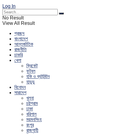
Log In
No Result
View All Result
প্রচ্ছদ
বাংলাদেশ
আন্তর্জাতিক
রাজনীতি
চাকরি
খেলা
ক্রিকেট
ফুটবল
হকি ও ব্যটমিন্টন
হাডুডু
বিনোদন
সারাদেশ
খুলনা
চট্টগ্রাম
ঢাকা
বরিশাল
ময়মনসিংহ
রংপুর
রাজশাহী