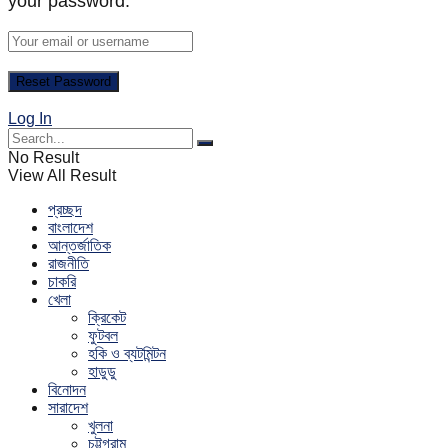
your password.
Log In
No Result
View All Result
প্রচ্ছদ
বাংলাদেশ
আন্তর্জাতিক
রাজনীতি
চাকরি
খেলা
ক্রিকেট
ফুটবল
হকি ও ব্যটমিন্টন
হাডুডু
বিনোদন
সারাদেশ
খুলনা
চট্টগ্রাম