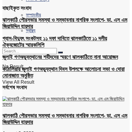
বাছাইকৃত সংবাদ
সম্পাদকীয়
ঝালকাঠি পৌরসভার সমস্যা ও সম্ভাবনার নাগরিক সংলাপে- ডা. এস এম
জিয়াউদ্দিন হায়দার
স্বাস্থ্য
গ্যাস-বিদ্যুৎ সংকটসহ ১১ দফা দাবিতে ঝালকাঠিতে ১১ দলীয়
ঐক্যজোটের স্মারকলিপি
জুলাই গণঅভ্যুত্থানের শহীদদের স্মরণে ঝালকাঠিতে নানা আয়োজন
No Result
কাঠালিয়ায় জুলাই গণঅভ্যুত্থান দিবস উপলক্ষে আলোচনা সভা ও দোয়া
মোনাজাত অনুষ্ঠিত
View All Result
সর্বশেষ সংবাদ
ঝালকাঠি পৌরসভার সমস্যা ও সম্ভাবনার নাগরিক সংলাপে- ডা. এস এম
জিয়াউদ্দিন হায়দার