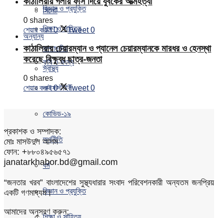
কাঠালিয়ায় গলায় ফাঁস দিয়ে যুবকের আত্মহত্যা
বিজ্ঞান ও প্রযুক্তি
সিলেট
0 shares
শিক্ষা ও সাহিত্য
শেয়ার করুন
0
Tweet
0
অন্যান্য
কাঠালিয়ায় চেয়ারম্যান ও প্যানেল চেয়ারম্যানকে মারধর ও হেনস্থা
সম্পাদকীয়
করেছে বিক্ষুব্ধ ছাত্র-জনতা
কৃষি ও মৎস্য
স্বাস্থ্য
0 shares
শেয়ার করুন
0
Tweet
0
লাইফস্টাইল
কোভিড-১৯
প্রকাশক ও সম্পাদক:
অর্থনীতি
মোঃ মাসউদুল আলম
ফোন: +৮৮০৪৯৫৬৫৭১
janatarkhabor.bd@gmail.com
ধর্ম
“জনতার খরব” বাংলাদেশের সুস্থ্যধারার সংবাদ পরিবেশনকারী অন্যতম জনপ্রিয়
বিজ্ঞান ও প্রযুক্তি
একটি গণমাধ্যম।
আমাদের অনুসরণ করুন:
শিক্ষা ও সাহিত্য