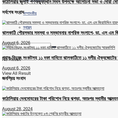
কাঠালিয়ায় জুলাই গণঅভ্যুত্থান দিবস উপলক্ষে আলোচনা সভা ও দোয়া মোন
সর্বশেষ সংবাদ
সম্পাদকীয়
স্বাস্থ্য
ঝালকাঠি পৌরসভার সমস্যা ও সম্ভাবনার নাগরিক সংলাপে- ডা. এস এম জিয়
August 6, 2026
গ্যাস-বিদ্যুৎ সংকটসহ ১১ দফা দাবিতে ঝালকাঠিতে ১১ দলীয় ঐক্যজোটের 
No Result
August 6, 2026
View All Result
জনপ্রিয় সংবাদ
কাঠালিয়ায় দেনমোহরের টাকা পরিশোধ নিয়ে ঝগড়া, অতঃপর স্বামীর আত্মহত
August 28, 2024