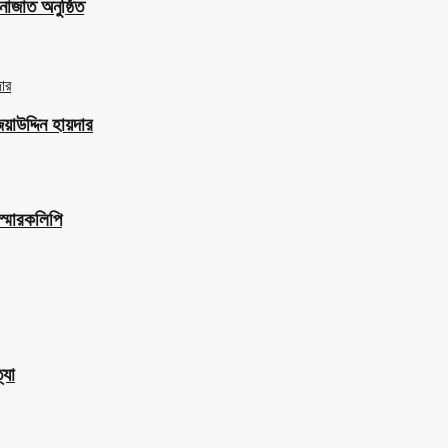
াজাত অনুষ্ঠিত
াউদ্দিন হায়দার
স্মারকলিপি
্যা