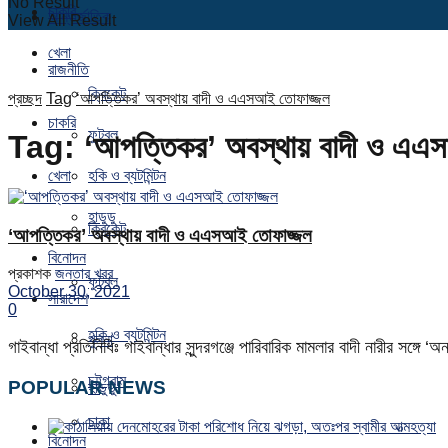
No Result
চাকরি
আন্তর্জাতিক
View All Result
খেলা
রাজনীতি
ক্রিকেট
প্রচ্ছদ
Tag
‘আপত্তিকর’ অবস্থায় বাদী ও এএসআই তোফাজ্জল
চাকরি
ফুটবল
Tag:
‘আপত্তিকর’ অবস্থায় বাদী ও এএ
খেলা
হকি ও ব্যটমিন্টন
হাডুডু
ক্রিকেট
‘আপত্তিকর’ অবস্থায় বাদী ও এএসআই তোফাজ্জল
বিনোদন
প্রকাশক
জনতার খবর
ফুটবল
October 30, 2021
সারাদেশ
0
হকি ও ব্যটমিন্টন
খুলনা
গাইবান্ধা প্রতিনিধিঃ গাইবান্ধার সুন্দরগঞ্জে পারিবারিক মামলার বাদী নারীর সঙ
চট্টগ্রাম
POPULAR NEWS
হাডুডু
ঢাকা
বিনোদন