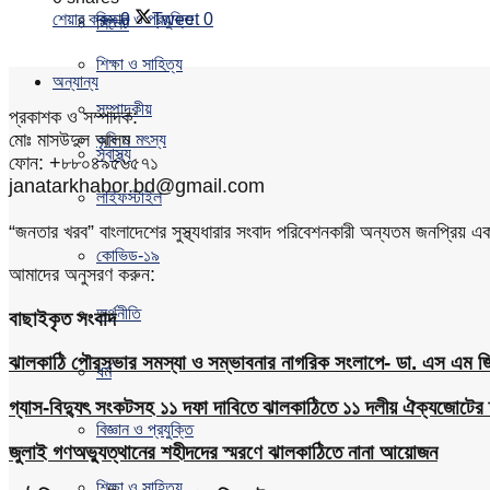
শেয়ার করুন
0
Tweet
0
বিজ্ঞান ও প্রযুক্তি
সিলেট
শিক্ষা ও সাহিত্য
অন্যান্য
সম্পাদকীয়
প্রকাশক ও সম্পাদক:
মোঃ মাসউদুল আলম
কৃষি ও মৎস্য
স্বাস্থ্য
ফোন: +৮৮০৪৯৫৬৫৭১
janatarkhabor.bd@gmail.com
লাইফস্টাইল
“জনতার খরব” বাংলাদেশের সুস্থ্যধারার সংবাদ পরিবেশনকারী অন্যতম জনপ্রিয় 
কোভিড-১৯
আমাদের অনুসরণ করুন:
অর্থনীতি
বাছাইকৃত সংবাদ
ঝালকাঠি পৌরসভার সমস্যা ও সম্ভাবনার নাগরিক সংলাপে- ডা. এস এম জিয়
ধর্ম
গ্যাস-বিদ্যুৎ সংকটসহ ১১ দফা দাবিতে ঝালকাঠিতে ১১ দলীয় ঐক্যজোটের 
বিজ্ঞান ও প্রযুক্তি
জুলাই গণঅভ্যুত্থানের শহীদদের স্মরণে ঝালকাঠিতে নানা আয়োজন
শিক্ষা ও সাহিত্য