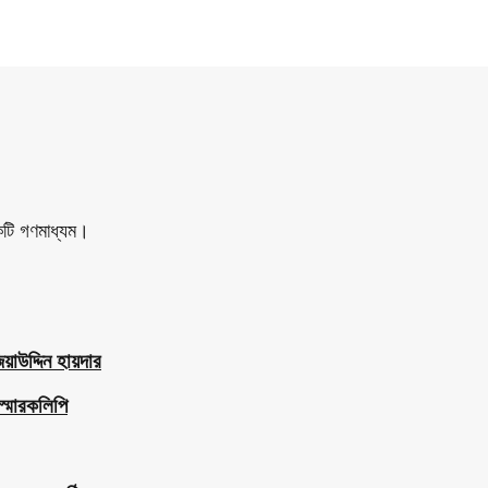
একটি গণমাধ্যম।
াউদ্দিন হায়দার
স্মারকলিপি