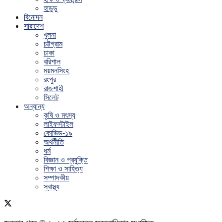
হাডুডু
বিনোদন
সারাদেশ
খুলনা
চট্টগ্রাম
ঢাকা
বরিশাল
ময়মনসিংহ
রংপুর
রাজশাহী
সিলেট
অন্যান্য
কৃষি ও মৎস্য
লাইফস্টাইল
কোভিড-১৯
অর্থনীতি
ধর্ম
বিজ্ঞান ও প্রযুক্তি
শিক্ষা ও সাহিত্য
সম্পাদকীয়
স্বাস্থ্য