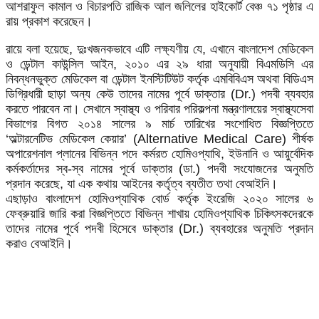
আশরাফুল কামাল ও বিচারপতি রাজিক আল জলিলের হাইকোর্ট বেঞ্চ ৭১ পৃষ্ঠার এ
রায় প্রকাশ করেছেন।
রায়ে বলা হয়েছে, দুঃখজনকভাবে এটি লক্ষ্যণীয় যে, এখানে বাংলাদেশ মেডিকেল
ও ডেন্টাল কাউন্সিল আইন, ২০১০ এর ২৯ ধারা অনুযায়ী বিএমডিসি এর
নিবন্ধনভুক্ত মেডিকেল বা ডেন্টাল ইনস্টিটিউট কর্তৃক এমবিবিএস অথবা বিডিএস
ডিগ্রিধারী ছাড়া অন্য কেউ তাদের নামের পূর্বে ডাক্তার (Dr.) পদবী ব্যবহার
করতে পারবেন না। সেখানে স্বাস্থ্য ও পরিবার পরিকল্পনা মন্ত্রণালয়ের স্বাস্থ্যসেবা
বিভাগের বিগত ২০১৪ সালের ৯ মার্চ তারিখের সংশোধিত বিজ্ঞপ্তিতে
‘অল্টারনেটিভ মেডিকেল কেয়ার’ (Alternative Medical Care) শীর্ষক
অপারেশনাল প্লানের বিভিন্ন পদে কর্মরত হোমিওপ্যাথি, ইউনানি ও আয়ুর্বেদিক
কর্মকর্তাদের স্ব-স্ব নামের পূর্বে ডাক্তার (ডা.) পদবী সংযোজনের অনুমতি
প্রদান করেছে, যা এক কথায় আইনের কর্তৃত্ব ব্যতীত তথা বেআইনি।
এছাড়াও বাংলাদেশ হোমিওপ্যাথিক বোর্ড কর্তৃক ইংরেজি ২০২০ সালের ৬
ফেব্রুয়ারি জারি করা বিজ্ঞপ্তিতে বিভিন্ন শাখায় হোমিওপ্যাথিক চিকিৎসকদেরকে
তাদের নামের পূর্বে পদবী হিসেবে ডাক্তার (Dr.) ব্যবহারের অনুমতি প্রদান
করাও বেআইনি।