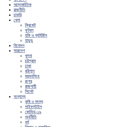
আন্তর্জাতিক
রাজনীতি
চাকরি
খেলা
ক্রিকেট
ফুটবল
হকি ও ব্যটমিন্টন
হাডুডু
বিনোদন
সারাদেশ
খুলনা
চট্টগ্রাম
ঢাকা
বরিশাল
ময়মনসিংহ
রংপুর
রাজশাহী
সিলেট
অন্যান্য
কৃষি ও মৎস্য
লাইফস্টাইল
কোভিড-১৯
অর্থনীতি
ধর্ম