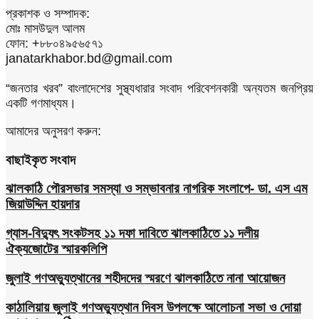
প্রকাশক ও সম্পাদক:
মোঃ মাসউদুল আলম
ফোন: +৮৮০৪৯৫৬৫৭১
janatarkhabor.bd@gmail.com
“জনতার খরব” বাংলাদেশের সুস্থ্যধারার সংবাদ পরিবেশনকারী অন্যতম জনপ্রিয়
একটি গণমাধ্যম।
আমাদের অনুসরণ করুন:
বাছাইকৃত সংবাদ
ঝালকাঠি পৌরসভার সমস্যা ও সম্ভাবনার নাগরিক সংলাপে- ডা. এস এম
জিয়াউদ্দিন হায়দার
গ্যাস-বিদ্যুৎ সংকটসহ ১১ দফা দাবিতে ঝালকাঠিতে ১১ দলীয়
ঐক্যজোটের স্মারকলিপি
জুলাই গণঅভ্যুত্থানের শহীদদের স্মরণে ঝালকাঠিতে নানা আয়োজন
কাঠালিয়ায় জুলাই গণঅভ্যুত্থান দিবস উপলক্ষে আলোচনা সভা ও দোয়া