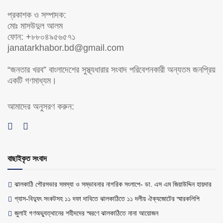
প্রকাশক ও সম্পাদক:
মোঃ মাসউদুল আলম
ফোন: +৮৮০৪৯৫৬৫৭১
janatarkhabor.bd@gmail.com
“জনতার খরব” বাংলাদেশের সুস্থ্যধারার সংবাদ পরিবেশনকারী অন্যতম জনপ্রিয়
একটি গণমাধ্যম।
আমাদের অনুসরণ করুন:
বাছাইকৃত সংবাদ
ঝালকাঠি পৌরসভার সমস্যা ও সম্ভাবনার নাগরিক সংলাপে- ডা. এস এম জিয়াউদ্দিন হায়দার
গ্যাস-বিদ্যুৎ সংকটসহ ১১ দফা দাবিতে ঝালকাঠিতে ১১ দলীয় ঐক্যজোটের স্মারকলিপি
জুলাই গণঅভ্যুত্থানের শহীদদের স্মরণে ঝালকাঠিতে নানা আয়োজন