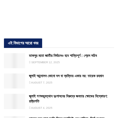
এই বিভাগের আরো খবর
ডাকসুর মতো জাতীয় নির্বাচনও হবে শান্তিপূর্ণ : প্রেস সচিব
SEPTEMBER 12, 2025
জুলাই আন্দোলন কোনো দল বা ব্যক্তির একার নয়: তারেক রহমান
AUGUST 7, 2025
জুলাই গণঅভ্যুত্থান দুঃশাসনের বিরুদ্ধে জনতার ক্ষোভের বিস্ফোরণ:
রাষ্ট্রপতি
AUGUST 4, 2025