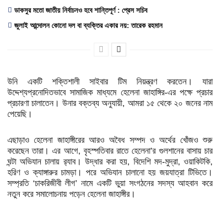
ডাকসুর মতো জাতীয় নির্বাচনও হবে শান্তিপূর্ণ : প্রেস সচিব
জুলাই আন্দোলন কোনো দল বা ব্যক্তির একার নয়: তারেক রহমান
উনি একটি শক্তিশালী সাইবার টিম নিয়ন্ত্রণ করতেন। যারা
উদ্দেশ্যপ্রনোদিতভাবে সামাজিক মাধ্যমে হেলেনা জাহাঙ্গির-এর পক্ষে প্রচার
প্রচারণা চালাতেন। উনার বক্তব্য অনুযায়ী, আমরা ১৫ থেকে ২০ জনের নাম
পেয়েছি।
এছাড়াও হেলেনা জাহাঙ্গীরের আরও অবৈধ সম্পদ ও অর্থের খোঁজও শুরু
করেছেন তারা। এর আগে, বৃহস্পতিবার রাতে হেলেনা’র গুলশানের বাসায় চার
ঘন্টা অভিযান চালায় র‍্যাব। উদ্ধার করা হয়, বিদেশি মদ-মুদ্রা, ওয়াকিটকি,
হরিণ ও ক্যাঙ্গারুর চামড়া। পরে অভিযান চালানো হয় জয়যাত্রা টিভিতে।
সম্প্রতি ‘চাকরিজীবী লীগ’ নামে একটি ভুয়া সংগঠনের সদস্য আহবান করে
নতুন করে সমালোচনায় পড়েন হেলেনা জাহাঙ্গীর।