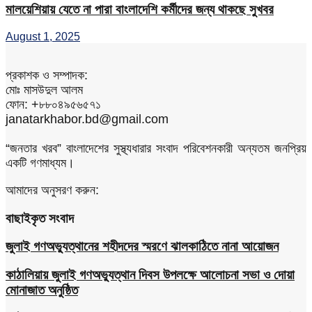
মালয়েশিয়ায় যেতে না পারা বাংলাদেশি কর্মীদের জন্য থাকছে সুখবর
August 1, 2025
প্রকাশক ও সম্পাদক:
মোঃ মাসউদুল আলম
ফোন: +৮৮০৪৯৫৬৫৭১
janatarkhabor.bd@gmail.com
“জনতার খরব” বাংলাদেশের সুস্থ্যধারার সংবাদ পরিবেশনকারী অন্যতম জনপ্রিয়
একটি গণমাধ্যম।
আমাদের অনুসরণ করুন:
বাছাইকৃত সংবাদ
জুলাই গণঅভ্যুত্থানের শহীদদের স্মরণে ঝালকাঠিতে নানা আয়োজন
কাঠালিয়ায় জুলাই গণঅভ্যুত্থান দিবস উপলক্ষে আলোচনা সভা ও দোয়া
মোনাজাত অনুষ্ঠিত