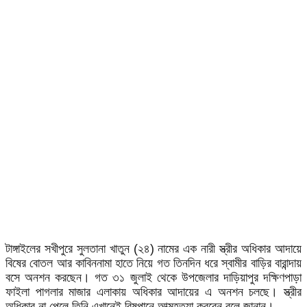
টাঙ্গাইলের সখীপুরে সুলতানা খাতুন (২৪) নামের এক নারী স্ত্রীর অধিকার আদায়ে
বিষের বোতল আর কাবিননামা হাতে নিয়ে গত তিনদিন ধরে স্বামীর বাড়ির বারান্দায়
বসে অনশন করছেন। গত ৩১ জুলাই থেকে উপজেলার দাড়িয়াপুর দক্ষিণপাড়া
ফাইলা পাগলার মাজার এলাকায় অধিকার আদায়ের এ অনশন চলছে। স্ত্রীর
অধিকার না পেলে তিনি এখানেই বিষপানে আত্মহত্যা করবেন বলে জানান।