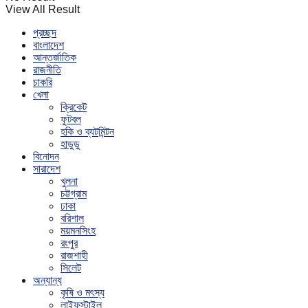
View All Result
প্রচ্ছদ
বাংলাদেশ
আন্তর্জাতিক
রাজনীতি
চাকরি
খেলা
ক্রিকেট
ফুটবল
হকি ও ব্যটমিন্টন
হাডুডু
বিনোদন
সারাদেশ
খুলনা
চট্টগ্রাম
ঢাকা
বরিশাল
ময়মনসিংহ
রংপুর
রাজশাহী
সিলেট
অন্যান্য
কৃষি ও মৎস্য
লাইফস্টাইল