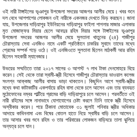
ওই নারী টাঙ্গাইলের ভূঞাপুর উপজেলা সদরের আজগর আলীর মেয়ে। খবর শুনে
দল বেধে আশপাশের লোকজন ওই নারীকে একনজর দেখতে ভিড় করছেন। জানা
যায়, উপজেলার দাড়িয়াপুর ইউনিয়নের দাড়িয়াপুর ফাইলা পাগলার মাজার এলাকার
মৃত মোজাফ্ফর মিয়ার ছেলে আবদুর রহিম মিয়ার সঙ্গে টাঙ্গাইলের ভূঞাপুর
উপজেলা সদরের আজগর আলীর মেয়ে সুলতানা খাতুনের (২৪) গাজীপুর
চৌরাস্তায় সেবা এনজিও নামে একটি প্রতিষ্ঠানে চাকরির সুবাদে তাদের মধ্যে
প্রেমের সম্পর্ক গড়ে ওঠে। ওই এনজিওতে সুলতানা ছিলেন মাঠকর্মী আর রহিম
ছিলেন সহকারী ম্যানেজার।
উভয়ের সম্মতিতে তারা ২০১৭ সালের ৩ আগস্ট ৭ লাখ টাকা দেনমোহরে বিয়ে
করেন। সেই থেকে তারা স্বামী-স্ত্রী হিসেবে গাজীপুর চৌরাস্তার ভাওয়াল কলেজ
সংলগ্ন আক্কাছ আলীর বাসায় ভাড়া থাকতেন। কিছুদিন আগে স্বামী-স্ত্রীর
মধ্যে কথা কাটাকাটির একপর্যায়ে রহিম বাসা থেকে চলে আসেন এবং তার ব্যবহৃত
মুঠোফোনের নম্বর পাল্টিয়ে গ্রামের বাড়ি দাড়িয়াপুরে চলে আসেন। পরবর্তীতে ওই
নারী রহিমের সঙ্গে নানাভাবে যোগাযোগের চেষ্টা করলে তিনি তাকে স্ত্রী হিসেবে
অস্বীকার করেন। পরে ঠিকানা মোতাবেক ৩১ জুলাই শনিবার স্ত্রীর অধিকার
আদায়ে কাবিননামা এবং বিষের বোতল হাতে নিয়ে স্বামীর বাড়ি চলে আসেন।
তার আসার খবর শুনে রহিম ও তার পরিবারের লোকজন বাড়িঘরে তালা ঝুলিয়ে
অন্যত্র চলে যান।