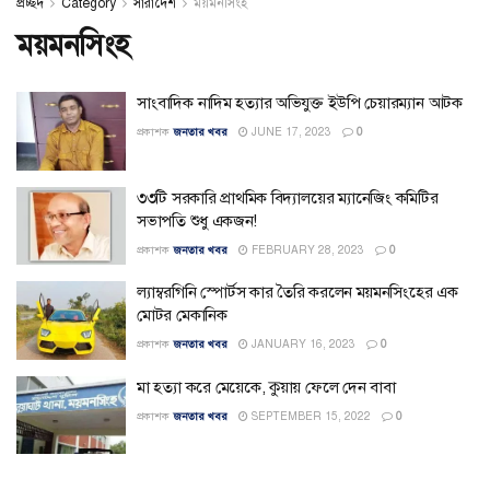
প্রচ্ছদ
Category
সারাদেশ
ময়মনসিংহ
ময়মনসিংহ
সাংবাদিক নাদিম হত্যার অভিযুক্ত ইউপি চেয়ারম্যান আটক
প্রকাশক
জনতার খবর
JUNE 17, 2023
0
৩৩টি সরকারি প্রাথমিক বিদ্যালয়ের ম্যানেজিং কমিটির
সভাপতি শুধু একজন!
প্রকাশক
জনতার খবর
FEBRUARY 28, 2023
0
ল্যাম্বরগিনি স্পোর্টস কার তৈরি করলেন ময়মনসিংহের এক
মোটর মেকানিক
প্রকাশক
জনতার খবর
JANUARY 16, 2023
0
মা হত্যা করে মেয়েকে, কুয়ায় ফেলে দেন বাবা
প্রকাশক
জনতার খবর
SEPTEMBER 15, 2022
0