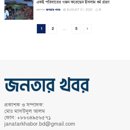
একই পরিবারের ৭জন করেছেন ইসলাম ধর্ম গ্রহণ
প্রকাশক
জনতার খবর
AUGUST 21, 2022
0
1
2
…
5
প্রকাশক ও সম্পাদক:
মোঃ মাসউদুল আলম
ফোন: +৮৮০৪৯৫৬৫৭১
janatarkhabor.bd@gmail.com