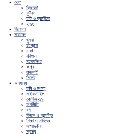
খেলা
ক্রিকেট
ফুটবল
হকি ও ব্যটমিন্টন
হাডুডু
বিনোদন
সারাদেশ
খুলনা
চট্টগ্রাম
ঢাকা
বরিশাল
ময়মনসিংহ
রংপুর
রাজশাহী
সিলেট
অন্যান্য
কৃষি ও মৎস্য
লাইফস্টাইল
কোভিড-১৯
অর্থনীতি
ধর্ম
বিজ্ঞান ও প্রযুক্তি
শিক্ষা ও সাহিত্য
সম্পাদকীয়
স্বাস্থ্য